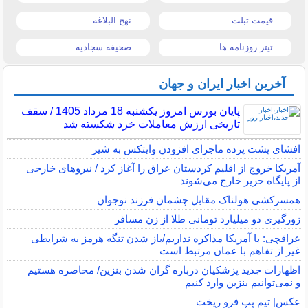
قیمت تبلت
نهج البلاغه
تیتر روزنامه ها
صحیفه سجادیه
آخرین اخبار ایران و جهان
پایان بورس امروز یکشنبه 18 مرداد 1405 / سقف
تاریخی ارزش معاملات خرد شکسته شد
افشای پشت پرده ماجرای افزودن وایتکس به شیر
آمریکا خروج از اقلیم کردستان عراق را آغاز کرد / نیروهای خارجی
از پایگاه حریر خارج می‌شوند
همسرکشی هولناک مقابل چشمان فرزند نوجوان
زورگیری دو میلیارد تومانی طلا از زن مسافر
عراقچی: با آمریکا مذاکره نداریم/باز شدن تنگه هرمز به شرایطی
غیر از تفاهم با عمان مرتبط است
اظهارات جدید پزشکیان درباره گران شدن بنزین/ محاصره هستیم
و نمی‌توانیم بنزین وارد کنیم
عکس| تیم پپ فرو ریخت