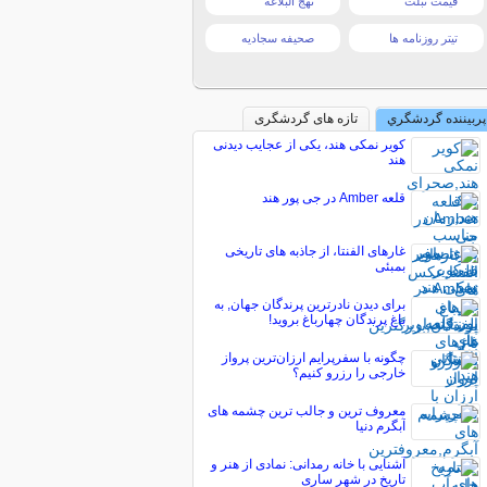
قیمت تبلت
نهج البلاغه
تیتر روزنامه ها
صحیفه سجادیه
پربیننده گردشگري
تازه های گردشگری
کویر نمکی هند، یکی از عجایب دیدنی
هند
قلعه Amber در جی پور هند
غارهای الفنتا، از جاذبه های تاریخی
بمبئی
برای دیدن نادرترین پرندگان جهان, به
باغ پرندگان چهارباغ بروید!
چگونه با سفرپرایم ارزان‌ترین پرواز
خارجی را رزرو کنیم؟
معروف ترین و جالب ترین چشمه های
آبگرم دنیا
آشنایی با خانه رمدانی: نمادی از هنر و
تاریخ در شهر ساری