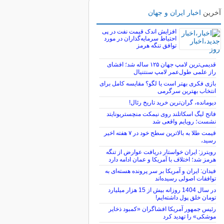
آخرین
اخبار ایران و جهان
افزایش اندک قیمت نفت در پی
احتیاط سرمایه‌گذاران در مورد
توافق تنگه هرمز
قدیمی‌ترین لامپ جهان ۱۲۵ ساله شد؛ افشای
راز علمی طول‌عمر لامپ سنتنیال
بازی فکری بهتر است یا لگو؟ مقایسه کامل برای
انتخاب بهترین سرگرمی
دیومانده، گران‌ترین خرید تاریخ رئال!
فاتح لیگ اسکاتلند روی نیمکت منچستریونایتد
نشست؛ رویایم واقعی شد
قیمت طلا به بالاترین سطح خود در ۷ هفته اخیر
رسید،
رویترز: ایران خواستار دریافت عوارض از تنگه
هرمز شد؛ اختلاف با آمریکا و عمان ادامه دارد
فیدان: ایران و آمریکا بر سر پرونده هسته‌ای به
توافقات اصولی رسیده‌اند
در سال 1404 روزانه بیش از 15 هزار میلیارد
تومان خلق پول داشته‌ایم!
رئیس جمهور آمریکا افشاگران «کمبود ذخایر
موشکی» را تهدید کرد