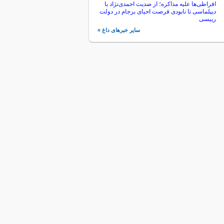
افراطی‌ها علیه مذاکره؛ از ضدیت احمدی‌نژاد با
دیپلماسی تا نابودی فرصت احیای برجام در دولت
رییسی
سایر خبرهای داغ »