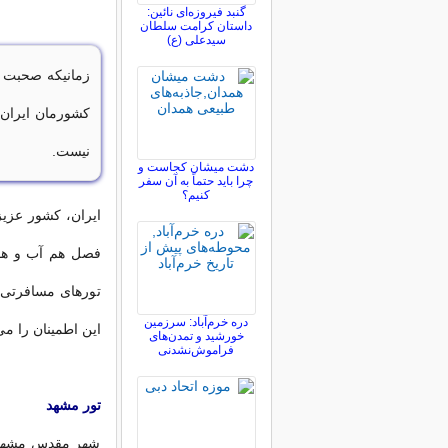
گنبد فیروزه‌ای نائین:
داستان کرامت سلطان
سیدعلی (ع)
زمانیکه صحبت ا
کشورمان ایران ز
نیست.
دشت میشان کجاست و
چرا باید حتماً به آن سفر
کنیم؟
ایران، کشور عزیزم
فصل هم آب و هوا
تورهای مسافرتی ب
دره خرم‌آباد: سرزمین
این اطمینان را می
خورشید و تمدن‌های
فراموش‌نشدنی
تور مشهد
شهر مقدس مشهد، 