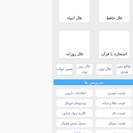
فال حافظ
فال انبیاء
استخاره با قرآن
فال روزانه
طالع بینی
فال روز
فال چوب
تعبیر خواب
هندی
تولد
سرویس ها
قیمت خودرو
اطلاعات دارویی
قیمت طلا و سکه
ویدئوهای فوتبال
قیمت دلار
کالری مواد غذایی
قیمت موبایل
جدول پخش فوتبال