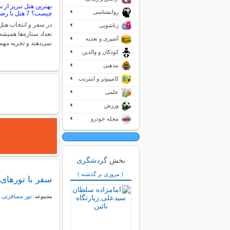
بهترین هتل تبریز از
روانشناسی
چیست؟ 7 هتل با رضایت بالا!
در سفر و انتخاب هتل،
زناشویی
تعداد ستاره‌ها همیشه
آشپزی و تغذیه
نمی‌دهند و تجربه مه
کودکان و والدین
مذهبی
کامپیوتر و اینترنت
علمی
ورزش
مجله خودرو
بخش
گردشگری
( مروری بر گذشته )
سفر با تورهای
تور مسافرتی
مجموعه: