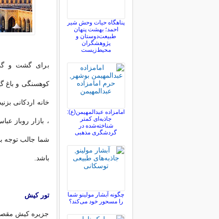
پناهگاه حیات وحش شیر
احمد؛ بهشت پنهان
طبیعت‌دوستان و
پژوهشگران
محیط‌زیست
برای گشت و گذار
کوهسنگی و باغ گیا
خانه اردکانی بزنی
امامزاده عبدالمهیمن(ع):
جاذبه‌ای کمتر
، بازار روباز عب
شناخته‌شده در
گردشگری مذهبی
شما جالب توجه با
باشد.
چگونه آبشار مولینو شما
تور کیش
را مسحور خود می‌کند؟
جزیره کیش مقصدی