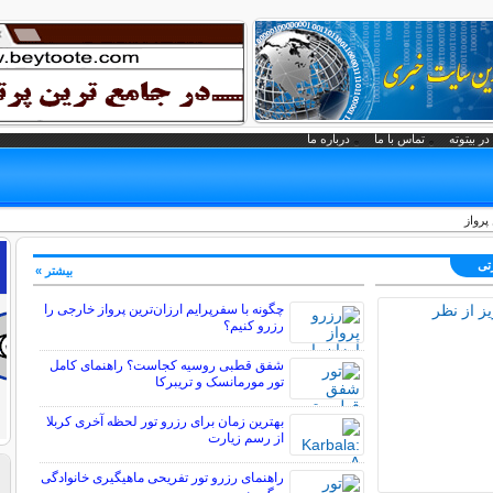
در بیتوته
تماس با ما
درباره ما
پرواز
تی
بیشتر »
چگونه با سفرپرایم ارزان‌ترین پرواز خارجی را
رزرو کنیم؟
شفق قطبی روسیه کجاست؟ راهنمای کامل
تور مورمانسک و تریبرکا
بهترین زمان برای رزرو تور لحظه آخری کربلا
از رسم زیارت
راهنمای رزرو تور تفریحی ماهیگیری خانوادگی