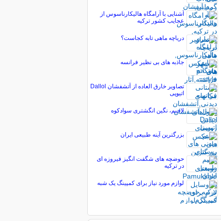
آشنایی با آرامگاه هالیکارناسوس از
عجایب کشور ترکیه
دریاچه ماهی تابه کجاست؟
جاذبه های بی نظیر فرانسه
تصاویر خارق العاده از آتشفشان Dallol
اتیوپی
لاجیم، نگین انگشتری سوادکوه
بزرگترین آینه طبیعی ایران
حوضچه های شگفت انگیز فیروزه ای
در ترکیه
لوازم مورد نیاز برای کمپینگ یک شبه