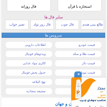
استخاره با قرآن
فال روزانه
سایر فال ها
طالع بینی هندی
فال چوب
فال روز تولد
تعبیر خواب
سرویس ها
قیمت خودرو
اطلاعات دارویی
قیمت طلا و سکه
ویدئوهای فوتبال
قیمت دلار
کالری مواد غذایی
قیمت موبایل
جدول پخش فوتبال
×
قیمت تبلت
نهج البلاغه
تیتر روزنامه ها
صحیفه سجادیه
آخرین اخبار ایران و جهان
شامپوی مناسب موهای