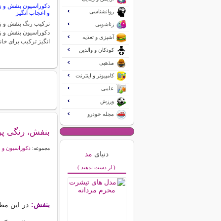
دکوراسیون بنفش و زر
روانشناسی
و اعجاب انگیز
ترکیب رنگ بنفش و زر
زناشویی
دکوراسیون بنفش و ز
آشپزی و تغذیه
انگیز ترکیب برای خان
کودکان و والدین
مذهبی
کامپیوتر و اینترنت
علمی
ورزش
مجله خودرو
بنفش، رنگی پر
دکوراسیون و 
مجموعه:
دنیای
مد
( از دست ندهید )
بنفش:
در این مطل