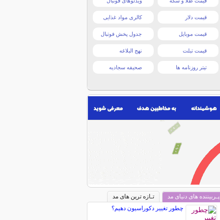
قیمت طلا و سکه
ویدئوهای فوتبال
قیمت دلار
کالری مواد غذایی
قیمت موبایل
جدول پخش فوتبال
قیمت تبلت
نهج البلاغه
تیتر روزنامه ها
صحیفه سجادیه
پـربیننده های دنیای مد
تـازه ترین های مد
چطور تغییر دکوراسیون دهیم؟