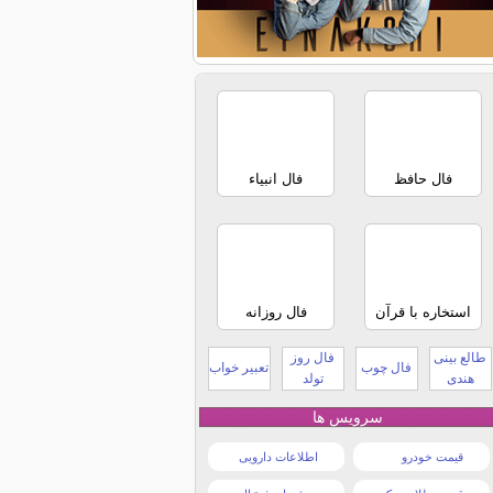
فال حافظ
فال انبیاء
استخاره با قرآن
فال روزانه
طالع بینی
فال روز
فال چوب
تعبیر خواب
هندی
تولد
سرویس ها
قیمت خودرو
اطلاعات دارویی