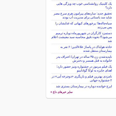
یک کلینیک روانشناسی خوب چه ویژگی هایی
دارد؟
تحقیق جدید: سازه‌های پیرامون هرم سرخ مصر
شاید سد باستانی برای مدیریت آب بودند
سیاه‌چاله‌ها؛ پرخورهای کیهانی که غذایشان را
پس می‌زنند
دستمزد کارگران در شهریورماه دوباره ترمیم
می‌شود؟/ نحوه دقیق محاسبه سبد معیشت اعلام
شد
حادثه هولناک در پاساژ علاءالدین؛ ۶ نفر به
بیمارستان منتقل شدند
ناپدیدشدن زن ۴۵ ساله در تهران/ اعتراف پدر
خانواده به قتل همسر و دخترش
یک فیلم مرموز در جشنواره ونیز حضور دارد؛
اهدای جایزه به لوکا گوادانینو
نامزدی بهترین فیلم و بازیگری «دوچرخه آبی» در
۲ جشنواره جهانی
ایرج خواننده دوباره در بیمارستان بستری شد
سایر خبرهای داغ »