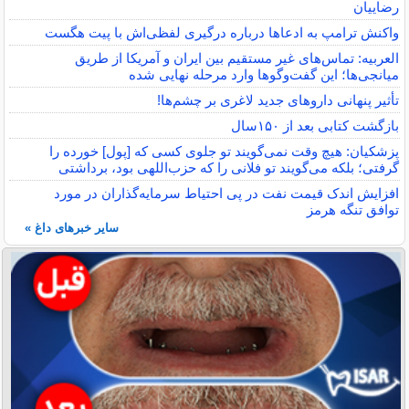
رضاییان
واکنش ترامپ به ادعاها درباره درگیری لفظی‌اش با پیت هگست
العربیه: تماس‌های غیر مستقیم بین ایران و آمریکا از طریق
میانجی‌ها؛ این گفت‌و‌گو‌ها وارد مرحله نهایی شده
تأثیر پنهانی داروهای جدید لاغری بر چشم‌ها!
بازگشت کتابی بعد از ۱۵۰سال
پزشکیان: هیچ وقت نمی‌گویند تو جلوی کسی که [پول] خورده را
گرفتی؛ بلکه می‌گویند تو فلانی را که حزب‌اللهی بود، برداشتی
افزایش اندک قیمت نفت در پی احتیاط سرمایه‌گذاران در مورد
توافق تنگه هرمز
سایر خبرهای داغ »