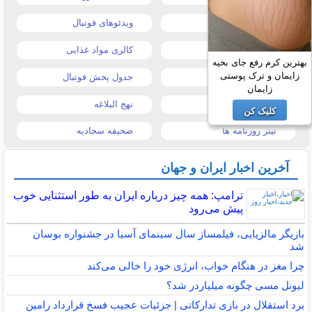
قیمت طلا و سکه
ویدئوهای فوتبال
قیمت دلار
کالری مواد غذایی
بهترین کرم رفع جای بخیه
زایمان و ترک پوستی
قیمت موبایل
جدول پخش فوتبال
زایمان
قیمت تبلت
نهج البلاغه
کلیک کن
تیتر روزنامه ها
صحیفه سجادیه
آخرین اخبار ایران و جهان
ترامپ: همه چیز درباره ایران به طور استثنایی خوب
پیش می‌رود
بازیگر مالزیایی، فیلمساز سال سینمای آسیا در جشنواره بوسان
شد
چرا مغز در هنگام خواب، انرژی خود را خالی می‌کند
لیونل مسی چگونه میلیاردر شد؟
برد استقلال در بازی تدارکاتی | جزئیات عجیب فسخ قرارداد رامین