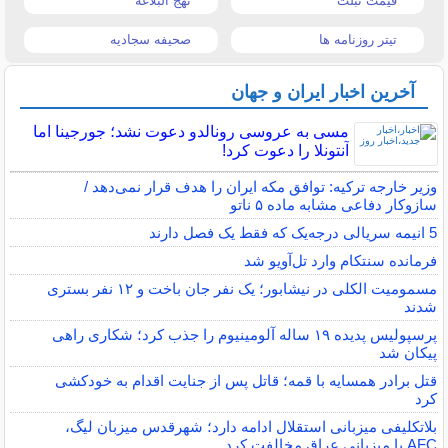
قیمت تبلت
نهج البلاغه
تیتر روزنامه ها
صحیفه سجادیه
آخرین اخبار ایران و جهان
مسی به عروسی رونالدو دعوت نشد؛ جورجینا اما
آنتونلا را دعوت کرد!
وزیر خارجه ترکیه: توافق مکه ایران را هدف قرار نمی‌دهد /
سازوکار دفاعی مشابه ماده ۵ ناتو
5 انیمه سریالی درجه‌یک که فقط یک فصل دارند
فرمانده سنتکام وارد تل‌آویو شد
مسمومیت الکلی در نیشابور؛ یک نفر جان باخت و ۱۲ نفر بستری
شدند
پرسپولیس پدیده ۱۹ ساله آلومینیوم را جذب کرد؛ شکاری راهی
پیکان شد
قتل برادر همسایه با قمه؛ قاتل پس از جنایت اقدام به خودکشی
کرد
بلاتکلیفی میزبانی استقلال ادامه دارد؛ شهرقدس میزبان لیگ،
AFC با میزبانی عراق مخالفت کرد