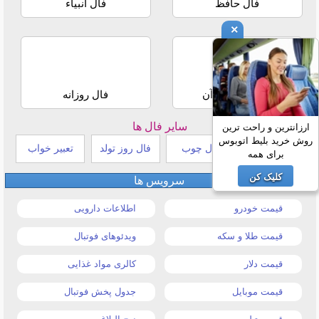
فال حافظ
فال انبیاء
×
استخاره با قرآن
فال روزانه
سایر فال ها
ارزانترین و راحت ترین
روش خرید بلیط اتوبوس
طالع بینی هندی
فال چوب
فال روز تولد
تعبیر خواب
برای همه
کلیک کن
سرویس ها
قیمت خودرو
اطلاعات دارویی
قیمت طلا و سکه
ویدئوهای فوتبال
قیمت دلار
کالری مواد غذایی
قیمت موبایل
جدول پخش فوتبال