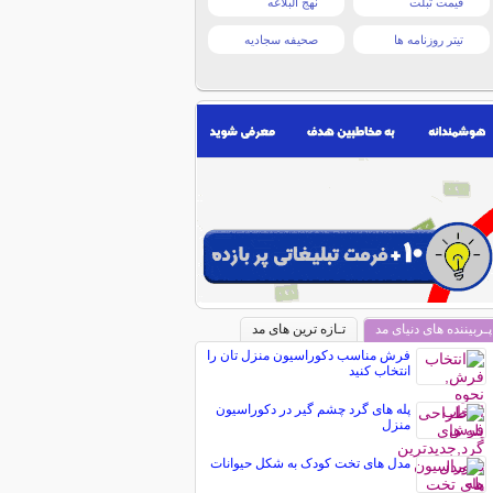
قیمت تبلت
نهج البلاغه
تیتر روزنامه ها
صحیفه سجادیه
پـربیننده های دنیای مد
تـازه ترین های مد
فرش مناسب دکوراسیون منزل تان را
انتخاب کنید
پله های گرد چشم گیر در دکوراسیون
منزل
مدل های تخت کودک به شکل حیوانات