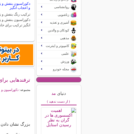
دکوراسیون بنفش و زر
روانشناسی
و اعجاب انگیز
ترکیب رنگ بنفش و زر
زناشویی
دکوراسیون بنفش و ز
آشپزی و تغذیه
انگیز ترکیب برای خان
کودکان و والدین
مذهبی
کامپیوتر و اینترنت
علمی
ورزش
مجله خودرو
ترفندهایی برای
دکوراسیون و 
مجموعه:
دنیای
مد
( از دست ندهید )
بزرگ نشان دادن 