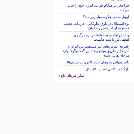
چرا مغز در هنگام خواب، انرژی خود را خالی
می‌کند
لیونل مسی چگونه میلیاردر شد؟
برد استقلال در بازی تدارکاتی | جزئیات عجیب
فسخ قرارداد رامین رضاییان
واکنش ترامپ به ادعاها درباره درگیری
لفظی‌اش با پیت هگست
العربیه: تماس‌های غیر مستقیم بین ایران و
آمریکا از طریق میانجی‌ها؛ این گفت‌و‌گو‌ها وارد
مرحله نهایی شده
تأثیر پنهانی داروهای جدید لاغری بر چشم‌ها!
بازگشت کتابی بعد از ۱۵۰سال
سایر خبرهای داغ »