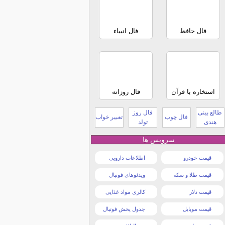
فال حافظ
فال انبیاء
استخاره با قرآن
فال روزانه
طالع بینی
فال روز
فال چوب
تعبیر خواب
هندی
تولد
سرویس ها
قیمت خودرو
اطلاعات دارویی
قیمت طلا و سکه
ویدئوهای فوتبال
قیمت دلار
کالری مواد غذایی
قیمت موبایل
جدول پخش فوتبال