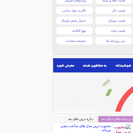
قیمت طلا و سکه
ویدئوهای فوتبال
قیمت دلار
کالری مواد غذایی
قیمت موبایل
جدول پخش فوتبال
قیمت تبلت
نهج البلاغه
تیتر روزنامه ها
صحیفه سجادیه
پـربیننده های دنیای مد
تـازه ترین های مد
محبوب ترین مدل های ساعت مچی
مردانه