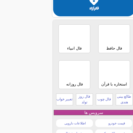
فال حافظ
فال انبیاء
استخاره با قرآن
فال روزانه
طالع بینی
فال روز
فال چوب
تعبیر خواب
هندی
تولد
سرویس ها
قیمت خودرو
اطلاعات دارویی