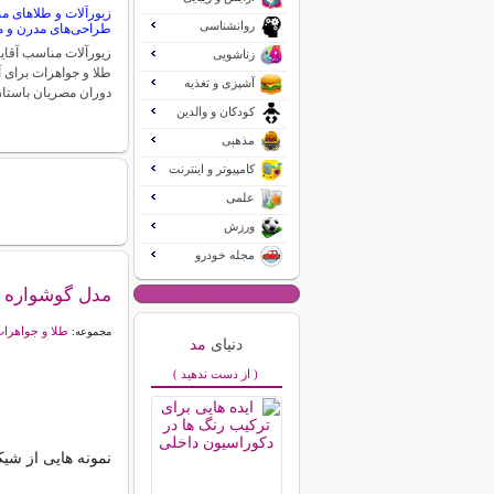
زیورآلات و طلاهای من
روانشناسی
طراحی‌های مدرن و م
زیورآلات مناسب آقایا
زناشویی
طلا و جواهرات برای آ
آشپزی و تغذیه
دوران مصریان باستا
کودکان و والدین
مذهبی
کامپیوتر و اینترنت
علمی
ورزش
مجله خودرو
مدل گوشواره ا
طلا و جواهرا
مجموعه:
دنیای
مد
( از دست ندهید )
نمونه هایی از شی