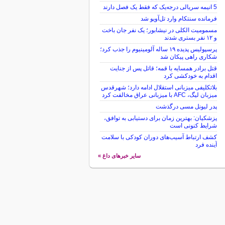
5 انیمه سریالی درجه‌یک که فقط یک فصل دارند
فرمانده سنتکام وارد تل‌آویو شد
مسمومیت الکلی در نیشابور؛ یک نفر جان باخت
و ۱۲ نفر بستری شدند
پرسپولیس پدیده ۱۹ ساله آلومینیوم را جذب کرد؛
شکاری راهی پیکان شد
قتل برادر همسایه با قمه؛ قاتل پس از جنایت
اقدام به خودکشی کرد
بلاتکلیفی میزبانی استقلال ادامه دارد؛ شهرقدس
میزبان لیگ، AFC با میزبانی عراق مخالفت کرد
پدر لیونل مسی درگذشت
پزشکیان: بهترین زمان برای دستیابی به توافق،
شرایط کنونی است
کشف ارتباط آسیب‌های دوران کودکی با سلامت
آینده فرد
سایر خبرهای داغ »