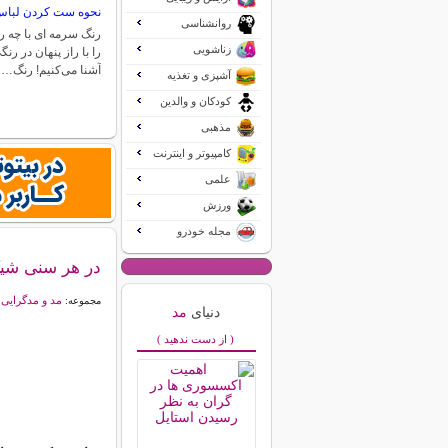
نحوه ست کردن لباس
روانشناسی
رنگ سرمه ای با چه
زناشویی
را با راز پنهان در رنگ
آشنا می‌کنیم! رنگ…
آشپزی و تغذیه
کودکان و والدین
مذهبی
کامپیوتر و اینترنت
علمی
ورزش
مجله خودرو
در هر سنی شیک
مد و مدگرایی
مجموعه:
دنیای
مد
( از دست ندهید )