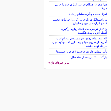
چرا مغز در هنگام خواب، انرژی خود را خالی
می‌کند
لیونل مسی چگونه میلیاردر شد؟
برد استقلال در بازی تدارکاتی | جزئیات عجیب
فسخ قرارداد رامین رضاییان
واکنش ترامپ به ادعاها درباره درگیری
لفظی‌اش با پیت هگست
العربیه: تماس‌های غیر مستقیم بین ایران و
آمریکا از طریق میانجی‌ها؛ این گفت‌و‌گو‌ها وارد
مرحله نهایی شده
تأثیر پنهانی داروهای جدید لاغری بر چشم‌ها!
بازگشت کتابی بعد از ۱۵۰سال
سایر خبرهای داغ »