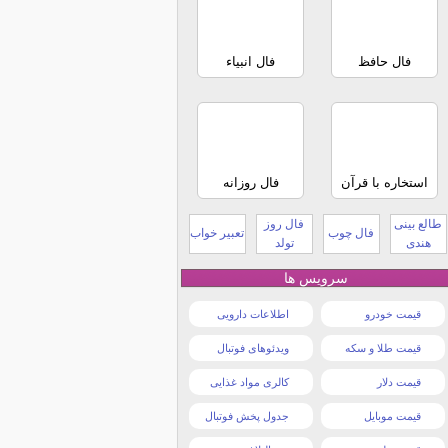
فال حافظ
فال انبیاء
استخاره با قرآن
فال روزانه
طالع بینی
فال روز
فال چوب
تعبیر خواب
هندی
تولد
سرویس ها
قیمت خودرو
اطلاعات دارویی
قیمت طلا و سکه
ویدئوهای فوتبال
قیمت دلار
کالری مواد غذایی
قیمت موبایل
جدول پخش فوتبال