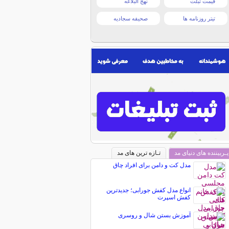
قیمت تبلت
نهج البلاغه
تیتر روزنامه ها
صحیفه سجادیه
پـربیننده های دنیای مد
تـازه ترین های مد
مدل کت و دامن برای افراد چاق
انواع مدل کفش جورابی؛ جدیدترین
کفش اسپرت
آموزش بستن شال و روسری