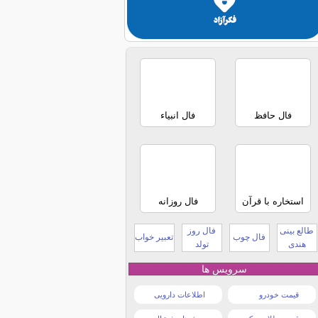
فال حافظ
فال انبیاء
استخاره با قرآن
فال روزانه
طالع بینی
فال روز
فال چوب
تعبیر خواب
هندی
تولد
سرویس ها
قیمت خودرو
اطلاعات دارویی