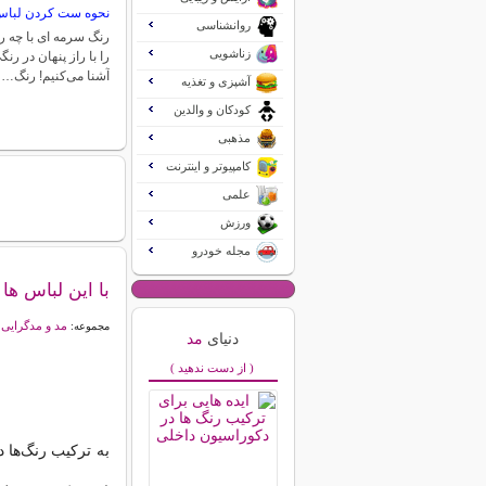
نحوه ست کردن لباس
روانشناسی
رنگ سرمه ای با چه
زناشویی
را با راز پنهان در رنگ
آشنا می‌کنیم! رنگ…
آشپزی و تغذیه
کودکان و والدین
مذهبی
کامپیوتر و اینترنت
علمی
ورزش
مجله خودرو
با این لباس ه
مد و مدگرایی
مجموعه:
دنیای
مد
( از دست ندهید )
به ترکیب رنگ‌ها 