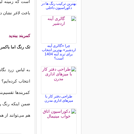
است که زمینه لب
بهترین ترکیب رنگ ها در
دکوراسیون داخلی
باعث لاغر نشان د
کمربند ببندید
چرا «گالری آینه
تک رنگ اما باکمرب
اردشیر» بهترین انتخاب
برای ترند آینه 1404
است؟
به لباس زرد نگاه
انتخاب کرده‌ایم؟
کمربند‌ها تقسیم‌ب
طراحی دفتر کار با
میزهای اداری مدرن
ضمن اینکه رنگ روش
هم می‌توانند از هم