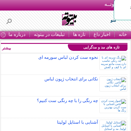
بـیتوتــه
منو
خانه
اخبار داغ
تازه ها
تبلیغات در بیتوته
درباره ما
ت
تازه های مد و مدگرایی
بیشتر »
نحوه ست کردن لباس سورمه ای
نکاتی برای انتخاب ژپون لباس
چه رنگی را با چه رنگی ست کنیم؟
آشنایی با استایل لولیتا