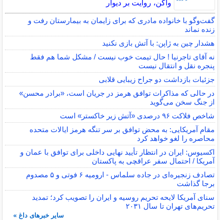
واگن، روايت بر ديوار
گفت‌وگو با خانواده مادری که برای زایمان به بیمارستان رفت و
زنده نماند
هشدار چین به ژاپن: با آتش بازی نکنید
نه آقای تاجرنیا ! حال تیمت خوب نیست / مشکل شما هم فقط
پنجره نقل و انتقال نیست
جزئیات بازداشت دو جراح زیبایی قلابی
در حالی که مذاکرات توافق هرمز در جریان است، «برادر محسن»
از جنگ سخن می‌گوید
شاخص فلاکت ۹۶ درصدی «آتش زیر خاکستر» است
مقام آمریکایی: به محض توافق بر سر تنگه هرمز ایالات متحده
محاصره را لغو خواهد کرد
اکسیوس: ایران در انتظار تأیید نهایی داخلی برای توافق با عمان و
آمریکا / احتمال سفر عراقچی به پاکستان
تصادف زنجیره‌ای در جاده سلماس - ارومیه ۶ فوتی و ۵ مصدوم
برجا گذاشت
سنای آمریکا لایحه تحریم روسیه و ایران را تصویب کرد؛ تمدید
تحریم‌های تهران تا سال ۲۰۳۱
سایر خبرهای داغ »