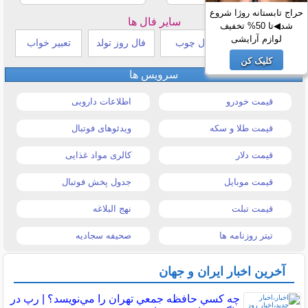
حراج تابستانه روژا شروع
سایر فال ها
شد◀تا 50% تخفیف
لوازم آرایشی
طالع بینی هندی
فال چوب
فال روز تولد
تعبیر خواب
کلیک کن
سرویس ها
قیمت خودرو
اطلاعات دارویی
قیمت طلا و سکه
ویدئوهای فوتبال
قیمت دلار
کالری مواد غذایی
قیمت موبایل
جدول پخش فوتبال
قیمت تبلت
نهج البلاغه
تیتر روزنامه ها
صحیفه سجادیه
آخرین اخبار ایران و جهان
چه كسي حافظه جمعي تهران را مي‌نويسد؟ | رپ در