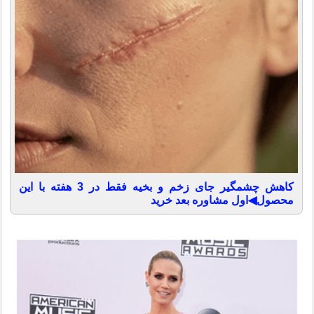
کاهش چشمگیر جای زخم و بخیه فقط در 3 هفته با این
محصول◀اول مشاوره بعد خرید