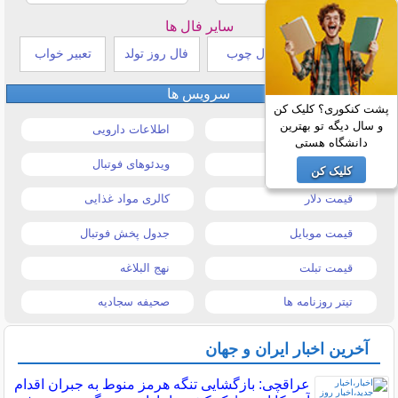
سایر فال ها
طالع بینی هندی
فال چوب
فال روز تولد
تعبیر خواب
سرویس ها
پشت کنکوری؟ کلیک کن
و سال دیگه تو بهترین
قیمت خودرو
اطلاعات دارویی
دانشگاه هستی
قیمت طلا و سکه
ویدئوهای فوتبال
کلیک کن
قیمت دلار
کالری مواد غذایی
قیمت موبایل
جدول پخش فوتبال
قیمت تبلت
نهج البلاغه
تیتر روزنامه ها
صحیفه سجادیه
آخرین اخبار ایران و جهان
عراقچی: بازگشایی تنگه هرمز منوط به جبران اقدام