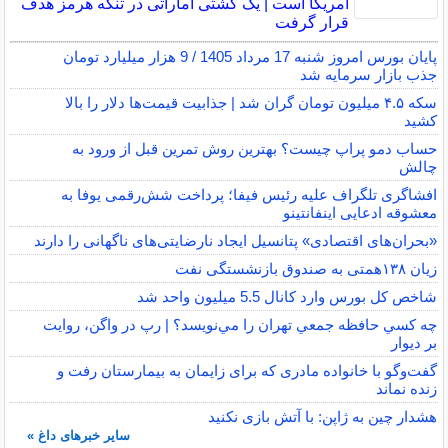
آمریکا است | یک کشتی اماراتی در تنگه هرمز هدف
قرار گرفت
پایان بورس امروز شنبه 17 مرداد 1405 / 9 هزار میلیارد تومان
جذب بازار سرمایه شد
سکه ۴.۵ میلیون تومان گران شد | جذابیت قیمت‌ها دلار را بالا
کشید
حساب دمو پراپ چیست؟ بهترین روش تمرین قبل از ورود به
چالش
افشاگری تلگراف علیه رئیس فیفا؛ پرداخت شش‌رقمی یوفا به
معشوقه ادعایی اینفانتینو
«بحران‌های اقتصادی» پتانسیل ایجاد نارضایتی‌های ناگهانی را دارند
زیان ۱۳۸همتی به صندوق بازنشستگی نفت
شاخص کل بورس وارد کانال 5.5 میلیون واحد شد
چه كسي حافظه جمعي تهران را مي‌نويسد؟ | رپ در واگن، روايت
بر ديوار
گفت‌وگو با خانواده مادری که برای زایمان به بیمارستان رفت و
زنده نماند
هشدار چین به ژاپن: با آتش بازی نکنید
سایر خبرهای داغ »