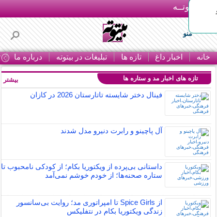
بـیتوتــه
منو
خانه
اخبار داغ
تازه ها
تبلیغات در بیتوته
درباره ما
ت
تازه های اخبار مد و ستاره ها
بیشتر »
فینال دختر شایسته تاتارستان 2026 در کازان
آل پاچینو و رابرت دنیرو مدل شدند
داستانی بی‌پرده از ویکتوریا بکام؛ از کودکی نامحبوب تا
ستاره صحنه‌ها؛ از خودم خوشم نمی‌آمد
از Spice Girls تا امپراتوری مد؛ روایت بی‌سانسور
زندگی ویکتوریا بکام در نتفلیکس