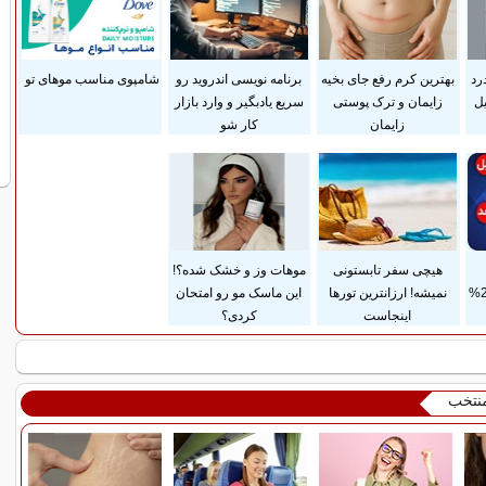
رد
بهترین کرم رفع جای بخیه
برنامه نویسی اندروید رو
شامپوی مناسب موهای تو
ل
زایمان و ترک پوستی
سریع یادبگیر و وارد بازار
زایمان
کار شو
هیچی سفر تابستونی
موهات وز و خشک شده؟!
ضمانت مادام‌العمر+ 25%
نمیشه! ارزانترین تورها
این ماسک مو رو امتحان
اینجاست
کردی؟
منتخب