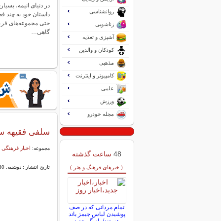
در دنیای انیمه، بسیار
روانشناسی
داستان خود به چند فص
حتی مجموعه‌های فرعی 
زناشویی
گاهی…
آشپزی و تغذیه
کودکان و والدین
مذهبی
کامپیوتر و اینترنت
علمی
ورزش
مجله خودرو
سلفی فقیهه س
اخبار فرهنگی 
مجموعه:
48
ساعت گذشته
( خبرهای فرهنگ و هنر )
تاریخ انتشار : دوشنبه, 30 -3443 03:25
تمام مردانی که در صف
پوشیدن لباس جیمز باند