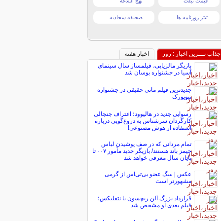
قیمت تبلت
نهج البلاغه
تیتر روزنامه ها
صحیفه سجادیه
جذاب تـــرین اخبار : روز
اخبار هفته
بازیگر مالزیایی، فیلمساز سال سینمای
آسیا در جشنواره بوسان شد
جدیدترین فیلم مانی حقیقی در جشنواره
نیویورک
رسوایی جدید در هالیوود؛ اعتراف جنجالی
کارگردان سرشناس به دروغ‌گویی درباره
استفاده از هوش مصنوعی!
تمام مردانی که در صف پوشیدن لباس
جیمز باند هستند/ بازیگر جدید مأمور ۰۰۷ تا
پایان سال معرفی خواهد شد
عکس | سگ عضو بی‌تی‌اس از گرمی
مشهورتر است
قرارداد بزرگ آلن ریچسون با نتفلیکس؛
فیلم بعدی او مشخص شد