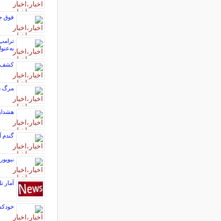
فوق جن
به‌عنو
کشف تر
مرگ د
هشدار
گندم آ
نیویور
آمار ت
خودکشی ۳ دختر در پی تهد