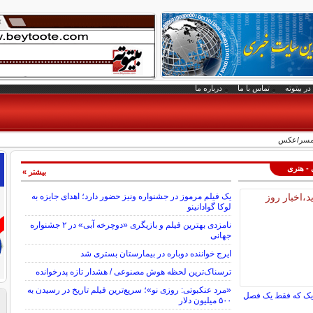
در بیتوته
تماس با ما
درباره ما
همسر/عکس
 - هنری
بیشتر »
یک فیلم مرموز در جشنواره ونیز حضور دارد؛ اهدای جایزه به
لوکا گوادانینو
نامزدی بهترین فیلم و بازیگری «دوچرخه آبی» در ۲ جشنواره
جهانی
ایرج خواننده دوباره در بیمارستان بستری شد
ترسناک‌ترین لحظه هوش مصنوعی / هشدار تازه پدرخوانده
«مرد عنکبوتی: روزی نو»؛ سریع‌ترین فیلم تاریخ در رسیدن به
ه‌یک که فقط یک فصل
۵۰۰ میلیون دلار