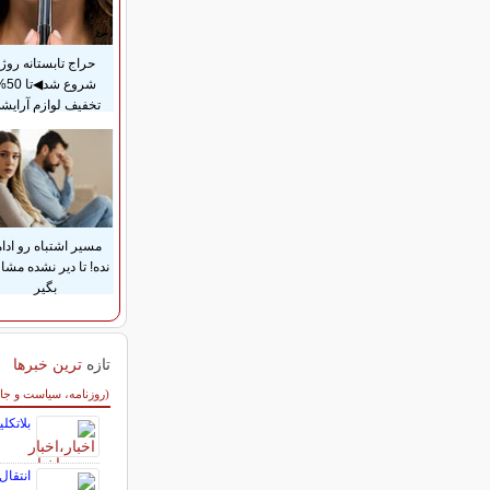
حراج تابستانه روژا
شروع شد◀
تخفیف لوازم آرایش
مسیر اشتباه رو ادام
نده! تا دیر نشده مشا
بگیر
تازه
ترین خبرها
سایر خبرهای داغ
(روزنامه، سیاست و جا
بلاتکل
انتقال