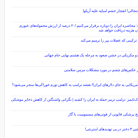
جالی! انفجار خشم امباپه علیه آربلوا
ترامپ: محاصره ایران را دوباره برقرار می‌کنیم /۲۰ درصد از ارزش محموله‌های عبوری
ان هزینه دریافت خواهد شد
کیبی که عضلات پیر را ترمیم می‌کند
و مکزیکی در جشن صعود به مرحله یک هشتم نهایی جام جهانی
 عکس‌های چشم در مورد مشکلات مزمن سلامتی
مریکایی به جای دلارهای ایران!/ نقشه ترامپ به کاهش تورم خوراکی‌ها منجر می‌شود؟
ک‌تایمز: ترامپ ترمز حمله به ایران را کشید | نگرانی واشنگتن از کاهش ذخایر موشکی
لخ پزشکی قانونی از فوتی‌های مسمومیت با گاز
ید‌های اینترنتی!