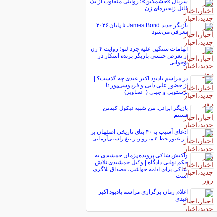
سریال «خشمگین»؛ روایتی متفاوت از یک
قاتل زنجیره‌ای زن
بازیگر جدید James Bond تا پایان ۲۰۲۶
معرفی می‌شود
اتهامات سنگین علیه جرد لتو؛ روایت ۴ زن
از تعرض جنسی بازیگر برنده اسکار در
نوجوانی
در مراسم یادبود اکبر عبدی چه گذشت؟ |
از حضور علی دایی و فردوسی‌پور تا
پرستویی و جبلی (+تصاویر)
بازیگر ایرانی: من شبیه نیکول کیدمن
هستم
ادعای آسیب به ۴۰ بنای تاریخی اصفهان بر
اثر عبور خط ۲ مترو زیر تیغ راستی‌آزمایی
واکنش شاکی پرونده پژمان جمشیدی به
حکم نهایی دادگاه | وکیل جمشیدی:تلاش
شاکی برای ادامه حواشی، مصداق بلاگری
است
اعلام زمان برگزاری مراسم یادبود اکبر
عبدی