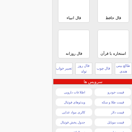
فال حافظ
فال انبیاء
استخاره با قرآن
فال روزانه
طالع بینی
فال روز
فال چوب
تعبیر خواب
هندی
تولد
سرویس ها
قیمت خودرو
اطلاعات دارویی
قیمت طلا و سکه
ویدئوهای فوتبال
قیمت دلار
کالری مواد غذایی
قیمت موبایل
جدول پخش فوتبال