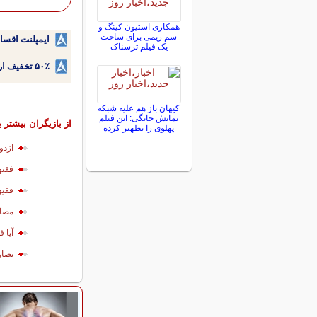
همکاری استیون کینگ و
سم ریمی برای ساخت
ایمپلنت اقسا
یک فیلم ترسناک
۵۰٪ تخفیف ارتودنسی دندان اقساطی بدون نیاز به چک یا سفته!
کیهان باز هم علیه شبکه
نمابش خانگی: این فیلم
از بازیگران بیشتر ب
پهلوی را تطهیر کرده
ازدو
فقیه
فقی
مصائ
آیا 
تصاو