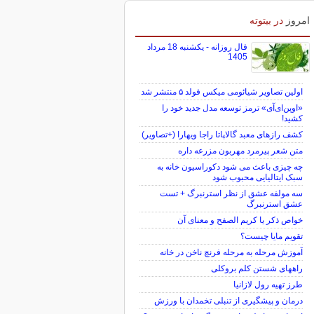
امروز
در بیتوته
فال روزانه - یکشنبه 18 مرداد
1405
اولین تصاویر شیائومی میکس فولد ۵ منتشر شد
«اوپن‌ای‌آی» ترمز توسعه مدل جدید خود را
کشید!
کشف رازهای معبد گالاپاتا راجا ویهارا (+تصاویر)
متن شعر پیرمرد مهربون مزرعه داره
چه چیزی باعث می شود دکوراسیون خانه به
سبک ایتالیایی محبوب شود
سه مولفه عشق از نظر استرنبرگ + تست
عشق استرنبرگ
خواص ذکر یا کریم الصفح و معنای آن
تقویم مایا چیست؟
آموزش مرحله به مرحله فرنچ ناخن در خانه
راههای شستن کلم بروکلی
طرز تهیه رول لازانیا
درمان و پیشگیری از تنبلی تخمدان با ورزش