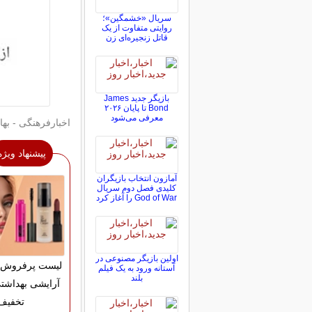
سریال «خشمگین»؛
روایتی متفاوت از یک
قاتل زنجیره‌ای زن
بازیگر جدید James
Bond تا پایان ۲۰۲۶
معرفی می‌شود
اخبارفرهنگی - بهار
پیشنهاد ویژه
آمازون انتخاب بازیگران
کلیدی فصل دوم سریال
God of War را آغاز کرد
اولین بازیگر مصنوعی در
لیست پرفروش ت
آستانه ورود به یک فیلم
بلند
تخفیف