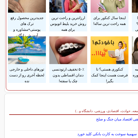
اینجا سال کنکور برای
ارزانترین و راحت ترین
جدیدترین محصول رفع
تا 50%
همه راحت ترین ساله!
روش خرید بلیط اتوبوس
ترک های
ی
برای همه
پوستی+مشاوره و
آموزش رایگان
ه
کنکوری هستی؟ تا
۵۰٪ تخفیف ارتودنسی
تورهای داخلی و خارجی
وره
فرصت هست اینجا کمک
دندان اقساطی بدون
لحظه آخری رو از دست
بگیر!
چک یا سفته!
نده
معه، حوادث، اقتصادی، ورزشی، دانشگاه و...)
یفی اقتصاد میان جنگ و صلح
 سهمیهٔ سوخت به کارت بانکی کلید خورد