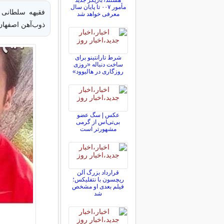
هستند/ بازیگر جدید
مأمور ۰۰۷ تا پایان سال
فقیهه سلطانی (
معرفی خواهد شد
ذوب‌آهن اصفهان)
شرط تارانتینو برای
ساخت دنباله «روزی
روزگاری در هالیوود»
عکس | سگ عضو
بی‌تی‌اس از گرمی
مشهورتر است
قرارداد بزرگ آلن
ریچسون با نتفلیکس؛
فیلم بعدی او مشخص
شد