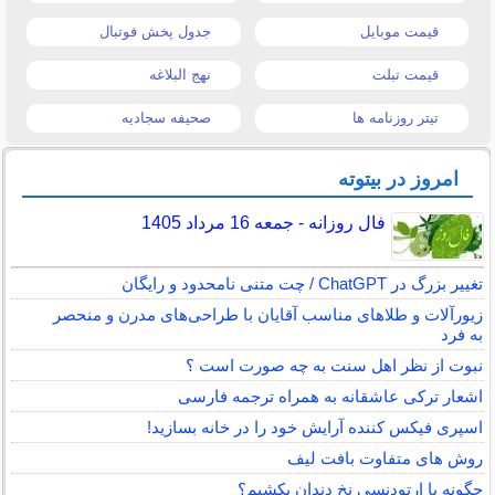
قیمت موبایل
جدول پخش فوتبال
قیمت تبلت
نهج البلاغه
تیتر روزنامه ها
صحیفه سجادیه
امروز در بیتوته
فال روزانه - جمعه 16 مرداد 1405
تغییر بزرگ در ChatGPT / چت متنی نامحدود و رایگان
زیورآلات و طلاهای مناسب آقایان با طراحی‌های مدرن و منحصر
به فرد
نبوت از نظر اهل سنت به چه صورت است ؟
اشعار ترکی عاشقانه به همراه ترجمه فارسی
اسپری فیکس کننده آرایش خود را در خانه بسازید!
روش های متفاوت بافت لیف
چگونه با ارتودنسی نخ دندان بکشیم؟