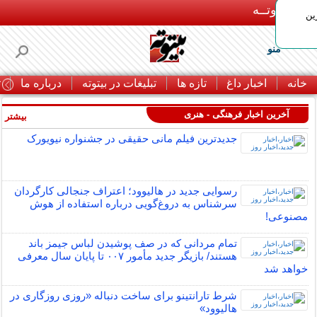
بـیتوتــه
ین
منو
خانه
اخبار داغ
تازه ها
تبلیغات در بیتوته
درباره ما
ت
آخرین اخبار فرهنگی - هنری
بیشتر »
جدیدترین فیلم مانی حقیقی در جشنواره نیویورک
رسوایی جدید در هالیوود؛ اعتراف جنجالی کارگردان
سرشناس به دروغ‌گویی درباره استفاده از هوش
مصنوعی!
تمام مردانی که در صف پوشیدن لباس جیمز باند
هستند/ بازیگر جدید مأمور ۰۰۷ تا پایان سال معرفی
خواهد شد
شرط تارانتینو برای ساخت دنباله «روزی روزگاری در
هالیوود»