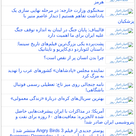
هرمز
سخنگوی وزارت خارجه: در مرحله نهایی سازی یک
یادداشت تفاهم هستیم | دیدار عاصم منیر با
پزشکیان
قالیباف: پایان جنگ در لبنان به اندازه توقف جنگ
علیه ایران برای ما اهمیت دارد
پشت‌پرده یکی بزرگ‌ترین فیلم‌های تاریخ سینما:
داستان لئوناردو دی‌کاپریو و تایتانیک
چرا بدن انسان پر از نقص است؟
نماینده مجلس «پادشاهان» کشورهای عرب را تهدید
به مرگ کرد
نامه جنجالی روی میز تاج: تعطیلی رسمی فوتبال
باشگاهی!
بهترین سریال‌های کره‌ای دربارۀ «زندگی معمولی»
آمریکا: در مذاکرات با ایران پیشرفت‌هایی حاصل
شده /الجزیره: معافیت‌های ۶۰ روزه برای نفت و
پتروشیمی ایران صادر شد!
پوستر جدیدی از فیلم Angry Birds 3 منتشر شد |
اشاره‌ای طنزآمیز به عنوان Avengers: Doomsday