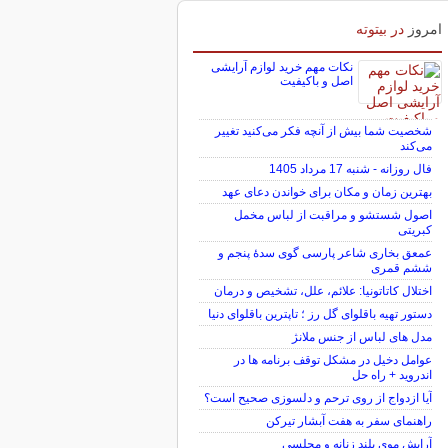
امروز
در بیتوته
نکات مهم خرید لوازم آرایشی
اصل و باکیفیت
شخصیت شما بیش از آنچه فکر می‌کنید تغییر
می‌کند
فال روزانه - شنبه 17 مرداد 1405
بهترین زمان و مکان برای خواندن دعای عهد
اصول شستشو و مراقبت از لباس مخمل
کبریتی
عمعق بخاری شاعر پارسی گوی سدهٔ پنجم و
ششم قمری
اختلال کاتاتونیا: علائم، علل، تشخیص و درمان
دستور تهیه باقلوای گل رز ؛ تاپترین باقلوای دنیا
مدل های لباس از جنس ملانژ
عوامل دخیل در مشکل توقف برنامه ها در
اندروید + راه حل
آیا ازدواج از روی ترحم و دلسوزی صحیح است؟
راهنمای سفر به هفت آبشار تیرکن
آرایش موی بلند زنانه و مجلسی