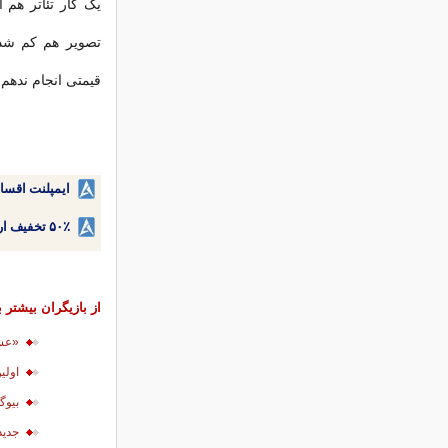
یک کار تئاتر هم ا
تصویر هم کم شده
قیمتی انجام ندهم.
ایمپلنت اقسا
۵۰٪ تخفیف ارتودنسی دندان اقساطی بدون نیاز به چک یا سفته!
از بازیگران بیشتر ب
«عشق
اولی
بیوگ
جدید