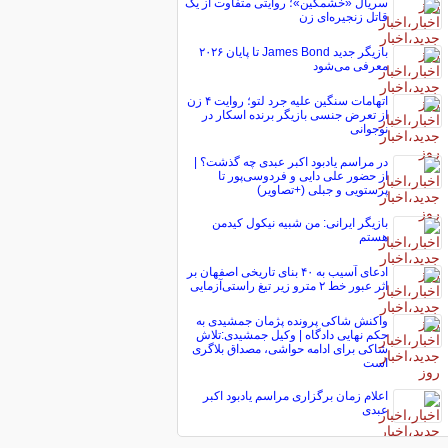
سریال «خشمگین»؛ روایتی متفاوت از یک
قاتل زنجیره‌ای زن
بازیگر جدید James Bond تا پایان ۲۰۲۶
معرفی می‌شود
اتهامات سنگین علیه جرد لتو؛ روایت ۴ زن
از تعرض جنسی بازیگر برنده اسکار در
نوجوانی
در مراسم یادبود اکبر عبدی چه گذشت؟ |
از حضور علی دایی و فردوسی‌پور تا
پرستویی و جبلی (+تصاویر)
بازیگر ایرانی: من شبیه نیکول کیدمن
هستم
ادعای آسیب به ۴۰ بنای تاریخی اصفهان بر
اثر عبور خط ۲ مترو زیر تیغ راستی‌آزمایی
واکنش شاکی پرونده پژمان جمشیدی به
حکم نهایی دادگاه | وکیل جمشیدی:تلاش
شاکی برای ادامه حواشی، مصداق بلاگری
است
اعلام زمان برگزاری مراسم یادبود اکبر
عبدی