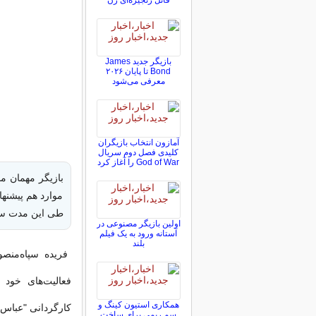
قاتل زنجیره‌ای زن
بازیگر جدید James
Bond تا پایان ۲۰۲۶
معرفی می‌شود
آمازون انتخاب بازیگران
کلیدی فصل دوم سریال
God of War را آغاز کرد
بازیگر مهمان م
موارد هم پیشنها
طی این مدت سه
اولین بازیگر مصنوعی در
آستانه ورود به یک فیلم
بلند
فریده سپاه‌منصو
همکاری استیون کینگ و
کارگردانی "عباس 
سم ریمی برای ساخت