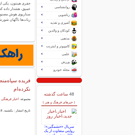
جفری هینتون، یکی از 
روانشناسی
عمیق، هشدار داده که
سناریوی هوش مصنوع
زناشویی
ربات‌ها ناگهان شو
آشپزی و تغذیه
کودکان و والدین
مذهبی
کامپیوتر و اینترنت
علمی
ورزش
مجله خودرو
فریده سپاه‌من
نکرده‌ام
48
ساعت گذشته
اخبار فرهنگی 
مجموعه:
( خبرهای فرهنگ و هنر )
تاریخ انتشار : یکشنبه, 18 تیر 1396 08:54
سریال «خشمگین»؛
روایتی متفاوت از یک