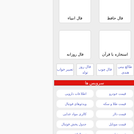
فال حافظ
فال انبیاء
استخاره با قرآن
فال روزانه
طالع بینی
فال روز
فال چوب
تعبیر خواب
هندی
تولد
سرویس ها
قیمت خودرو
اطلاعات دارویی
قیمت طلا و سکه
ویدئوهای فوتبال
قیمت دلار
کالری مواد غذایی
قیمت موبایل
جدول پخش فوتبال