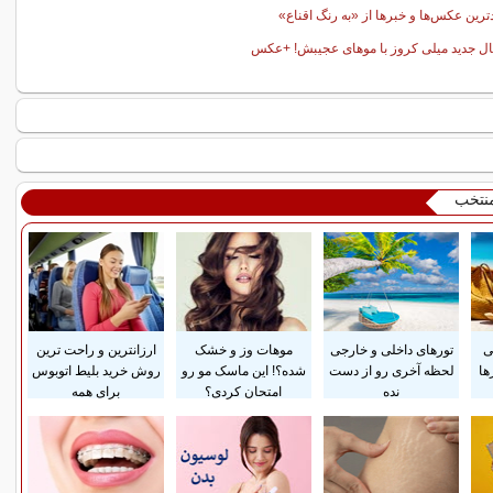
ترین عکس‌ها و خبرها از «به رنگ اقناع»
ل جدید میلی کروز با موهای عجیبش! +عکس
منتخب
ی
تورهای داخلی و خارجی
موهات وز و خشک
ارزانترین و راحت ترین
ها
لحظه آخری رو از دست
شده؟! این ماسک مو رو
روش خرید بلیط اتوبوس
نده
امتحان کردی؟
برای همه