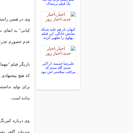
یک فیلم ترسناک
وی در همین راستا 
کیهان باز هم علیه شبکه
کیانی" به ایفای ن
نمابش خانگی: این فیلم
پهلوی را تطهیر کرده
عدم حضورم عذرخو
علیرضا خمسه: از اکبر
بازیگر فیلم "مهم
عبدی گله مندم که
مراقب سلامتی اش نبود
که هیچ پیشنهادی 
برای تولید نداشت
نداده است.
وی درباره کم‌رنگ
شده‌اند. گاهی نق