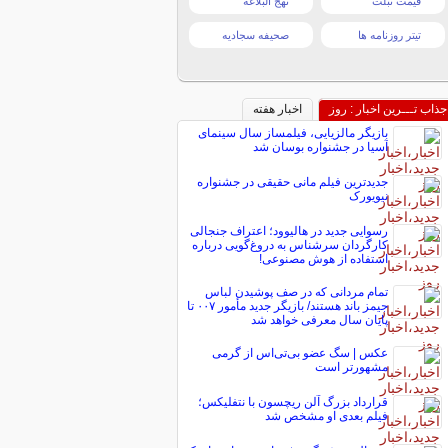
قیمت تبلت
نهج البلاغه
تیتر روزنامه ها
صحیفه سجادیه
جذاب تـــرین اخبار : روز
اخبار هفته
بازیگر مالزیایی، فیلمساز سال سینمای
آسیا در جشنواره بوسان شد
جدیدترین فیلم مانی حقیقی در جشنواره
نیویورک
رسوایی جدید در هالیوود؛ اعتراف جنجالی
کارگردان سرشناس به دروغ‌گویی درباره
استفاده از هوش مصنوعی!
تمام مردانی که در صف پوشیدن لباس
جیمز باند هستند/ بازیگر جدید مأمور ۰۰۷ تا
پایان سال معرفی خواهد شد
عکس | سگ عضو بی‌تی‌اس از گرمی
مشهورتر است
قرارداد بزرگ آلن ریچسون با نتفلیکس؛
فیلم بعدی او مشخص شد