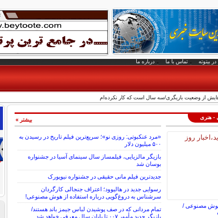
در بیتوته
تماس با ما
درباره ما
‌هایش از وضعیت بازیگری/سه سال است که کار نکرده‌ام
 - هنری
بیشتر »
«مرد عنکبوتی: روزی نو»؛ سریع‌ترین فیلم تاریخ در رسیدن به
۵۰۰ میلیون دلار
بازیگر مالزیایی، فیلمساز سال سینمای آسیا در جشنواره
بوسان شد
جدیدترین فیلم مانی حقیقی در جشنواره نیویورک
رسوایی جدید در هالیوود؛ اعتراف جنجالی کارگردان
سرشناس به دروغ‌گویی درباره استفاده از هوش مصنوعی!
هوش مصنوعی /
تمام مردانی که در صف پوشیدن لباس جیمز باند هستند/
بازیگر جدید مأمور ۰۰۷ تا پایان سال معرفی خواهد شد