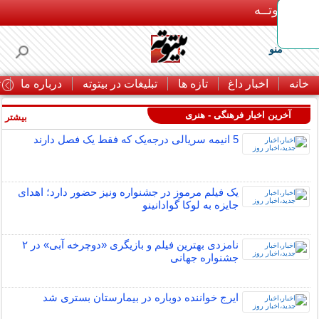
بـیتوتــه
منو
خانه
اخبار داغ
تازه ها
تبلیغات در بیتوته
درباره ما
ت
آخرین اخبار فرهنگی - هنری
بیشتر »
5 انیمه سریالی درجه‌یک که فقط یک فصل دارند
یک فیلم مرموز در جشنواره ونیز حضور دارد؛ اهدای
جایزه به لوکا گوادانینو
نامزدی بهترین فیلم و بازیگری «دوچرخه آبی» در ۲
جشنواره جهانی
ایرج خواننده دوباره در بیمارستان بستری شد