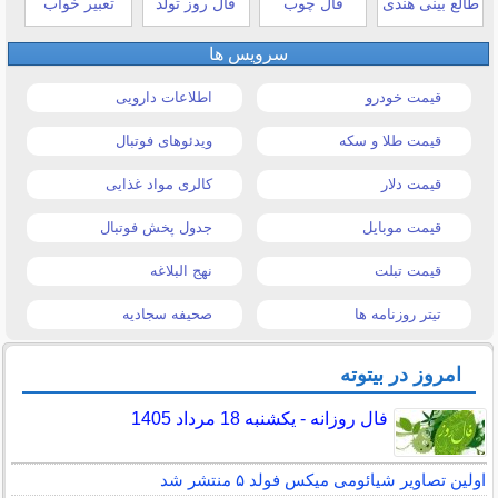
طالع بینی هندی
فال چوب
فال روز تولد
تعبیر خواب
سرویس ها
قیمت خودرو
اطلاعات دارویی
قیمت طلا و سکه
ویدئوهای فوتبال
قیمت دلار
کالری مواد غذایی
قیمت موبایل
جدول پخش فوتبال
قیمت تبلت
نهج البلاغه
تیتر روزنامه ها
صحیفه سجادیه
امروز در بیتوته
فال روزانه - یکشنبه 18 مرداد 1405
اولین تصاویر شیائومی میکس فولد ۵ منتشر شد