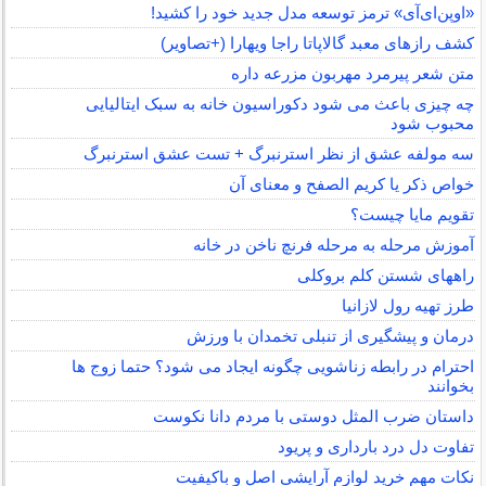
«اوپن‌ای‌آی» ترمز توسعه مدل جدید خود را کشید!
کشف رازهای معبد گالاپاتا راجا ویهارا (+تصاویر)
متن شعر پیرمرد مهربون مزرعه داره
چه چیزی باعث می شود دکوراسیون خانه به سبک ایتالیایی
محبوب شود
سه مولفه عشق از نظر استرنبرگ + تست عشق استرنبرگ
خواص ذکر یا کریم الصفح و معنای آن
تقویم مایا چیست؟
آموزش مرحله به مرحله فرنچ ناخن در خانه
راههای شستن کلم بروکلی
طرز تهیه رول لازانیا
درمان و پیشگیری از تنبلی تخمدان با ورزش
احترام در رابطه زناشویی چگونه ایجاد می شود؟ حتما زوج ها
بخوانند
داستان ضرب المثل دوستی با مردم دانا نكوست
تفاوت دل درد بارداری و پریود
نکات مهم خرید لوازم آرایشی اصل و باکیفیت