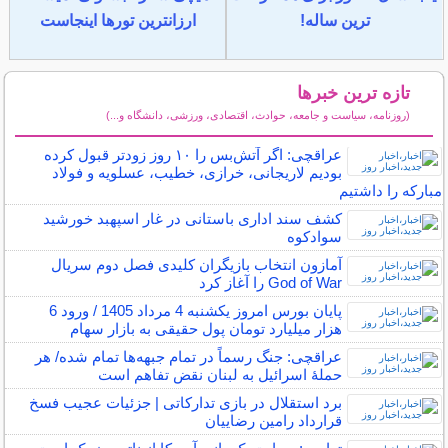
ترین ساله!
ارزانترین تورها اینجاست
تازه ترین خبرها
(روزنامه، سیاست و جامعه، حوادث، اقتصادی، ورزشی، دانشگاه و...)
سایر خبرهای داغ
عراقچی: اگر آتش‌بس را ۱۰ روز زودتر قبول کرده
بودیم لاریجانی، خرازی، خطیب، عسلویه و فولاد
مبارکه را داشتیم
کشف سند اداری باستانی در غار اسپهبد خورشید
سوادکوه
آمازون انتخاب بازیگران کلیدی فصل دوم سریال
God of War را آغاز کرد
پایان بورس امروز یکشنبه 4 مرداد 1405 / ورود 6
هزار میلیارد تومان پول حقیقی به بازار سهام
عراقچی: جنگ رسماً در تمام جبهه‌ها تمام شده/ هر
حملهٔ اسرائیل به لبنان نقض تفاهم است
برد استقلال در بازی تدارکاتی | جزئیات عجیب فسخ
قرارداد رامین رضاییان