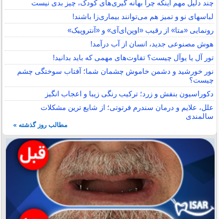
چند دلیل مهم اینکه چرا بهانه گیری‌های کودک، چیز بدی نیست
لباس‎های نو و تمیز هم می‌توانند بیماری‌زا باشند!
رونمایی «متا» از رقیب «اوپن‌ای‌آی» و «آنتروپیک»
هوش مصنوعی جدید، انسان از آب درآمد!
تور آل یا یوآل چیست؟ تفاوت‌های مهمی که باید بدانید!
نور خورشید و دشمن خاموش چشمان شما؛ آفتاب سوختگی چشم
چیست؟
دکوراسیون بنفش و زرد؛ ترکیب رنگی زیبا و اعجاب انگیز
علل، علایم و درمان سندرم فرتوتی؛ از شایع ترین مشکلات
سالمندی
مطالب روز گذشته »