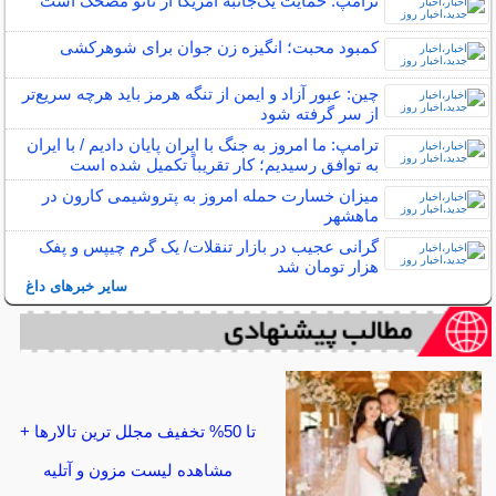
ترامپ: حمایت یک‌جانبه آمریکا از ناتو مضحک است
کمبود محبت؛ انگیزه زن جوان برای شوهرکشی
چین: عبور آزاد و ایمن از تنگه هرمز باید هرچه سریع‌تر
از سر گرفته شود
ترامپ: ما امروز به جنگ با ایران پایان دادیم / با ایران
به توافق رسیدیم؛ کار تقریباً تکمیل شده است
میزان خسارت حمله امروز به پتروشیمی کارون در
ماهشهر
گرانی عجیب در بازار تنقلات/ یک گرم چیپس و پفک
هزار تومان شد
سایر خبرهای داغ
تا 50% تخفیف مجلل ترین تالارها +
مشاهده لیست مزون و آتلیه