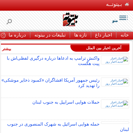
بـیتوتــه
منو
خانه
اخبار داغ
تازه ها
تبلیغات در بیتوته
درباره ما
ت
آخرین اخبار بین الملل
بیشتر »
واکنش ترامپ به ادعاها درباره درگیری لفظی‌اش با
پیت هگست
رئیس جمهور آمریکا افشاگران «کمبود ذخایر موشکی»
را تهدید کرد
حملات هوایی اسراییل به جنوب لبنان
حمله هوایی اسرائیل به شهرک المنصوری در جنوب
لبنان