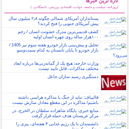
تازه ترین خبرها
(روزنامه، سیاست و جامعه، حوادث، اقتصادی، ورزشی، دانشگاه و...)
سایر خبرهای داغ
پستانداران آمریکای شمالی چگونه ۲٫۸ میلیون سال
پیش آمریکای جنوبی را فتح کردند؟
کشف قدیمی‌ترین مدرک خشونت انسان / زخم
۱۰۰هزار ساله روی چهره انسان اولیه
تحلیل و پیش‌بینی بازار خودرو هفته سوم تیر 1405 /
بازار خودرو تا پایان تابستان به کدام سمت‌و‌سو
می‌رود؟
وزارت خارجه: هیچ یک از گمانه‌زنی‌ها درباره ابعاد
مختلف مذاکرات، قابل تایید نیست
دستگیری رسید سازان جاعل
قالیباف: نباید از جنگ یا مذاکره هراسی داشته
باشیم/ مذاکره در این مقطع معادل سازش نیست
منابع خبری: پایگاه شاهزاده سلطان در الخرج، در
مرکز عربستان هدف حمله قرار گرفت
دانشمندان با یک رژیم غذایی ۴ هفته‌ای، پیری را
معکوس کردند!