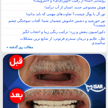
رونمایی «متا» از رقیب «اوپن‌ای‌آی» و «آنتروپیک»
هوش مصنوعی جدید، انسان از آب درآمد!
تور آل یا یوآل چیست؟ تفاوت‌های مهمی که باید بدانید!
نور خورشید و دشمن خاموش چشمان شما؛ آفتاب سوختگی چشم
چیست؟
دکوراسیون بنفش و زرد؛ ترکیب رنگی زیبا و اعجاب انگیز
علل، علایم و درمان سندرم فرتوتی؛ از شایع ترین مشکلات
سالمندی
مطالب روز گذشته »