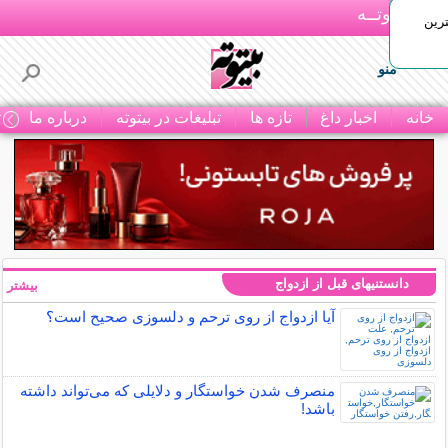
بـیتوتــه
رین
منو
خانه
اخبار داغ
تازه ها
تبلیغات در بیتوته
درباره ما
ت
دانستنیهای قبل از ازدواج
بیشتر »
آیا ازدواج از روی ترحم و دلسوزی صحیح است؟
منصرف شدن خواستگار و دلایلی که می‌تواند داشته
باشد!