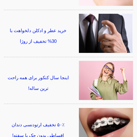
خرید عطر و ادکلن دلخواهت با
30% تخفیف از روژا
اینجا سال کنکور برای همه راحت
ترین ساله!
۵۰٪ تخفیف ارتودنسی دندان
اقساطی بدون چک یا سفته!