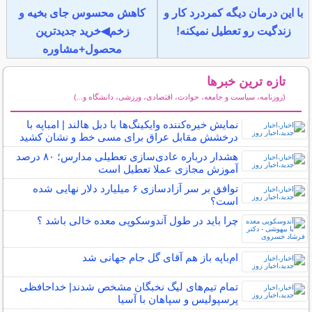
با این درمان دیگه کمردرد کار و
کاهش محسوس جای بخیه و
زندگیت رو تعطیل نمیکنه!
زخم◀خرید جدیدترین
محصول+مشاوره
تازه ترین خبرها
(روزنامه، سیاست و جامعه، حوادث، اقتصادی، ورزشی، دانشگاه و...)
سایر خبرهای داغ
نمایش خیره‌کننده وایکینگ‌ها با دبل هالند | امباپه با
درخشش مقابل عراق برای مسی خط و نشان کشید
هشدار درباره عادی‌سازی تعطیلی مدارس؛ ۸۰ درصد
آموزش مجازی عملا تعطیل است
توافق بر سر آزادسازی ۶ میلیارد دلار نهایی شده
است؟
چرا باید در طول آندوسکوپی معده خالی باشد ؟
ام‌باپه باز هم آقای گل جام جهانی شد
تمام تیم‌های لیگ نخبگان مشخص شدند| خداحافظی
پرسپولیس و سپاهان با آسیا