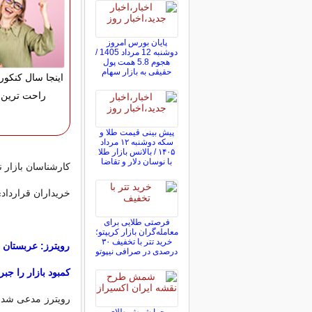
پایان بورس امروز
دوشنبه 12 مرداد 1405 /
هجوم 5.8 همت پول
حقیقی به بازار سهام
اینجا سال کنکور
راحت ترین 
پیش ‌بینی قیمت طلا و
سکه دوشنبه ۱۲ مرداد
۱۴۰۵ / بالانس بازار طلا
با نوسان دلار و تقاضا
کارشناسان بازار ن
خریداران قرارداد
فرصتی طلایی برای
معامله‌گران بازار کریپتو؛
خرید تتر با تخفیف ۳۰
رویترز: عربستان 
درصدی در صرافی نیپوتو
کمبود بازار را جبر
رویترز مدعی شد: