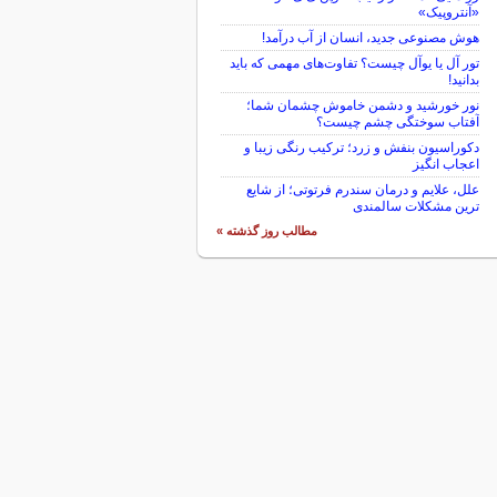
«آنتروپیک»
هوش مصنوعی جدید، انسان از آب درآمد!
تور آل یا یوآل چیست؟ تفاوت‌های مهمی که باید
بدانید!
نور خورشید و دشمن خاموش چشمان شما؛
آفتاب سوختگی چشم چیست؟
دکوراسیون بنفش و زرد؛ ترکیب رنگی زیبا و
اعجاب انگیز
علل، علایم و درمان سندرم فرتوتی؛ از شایع
ترین مشکلات سالمندی
مطالب روز گذشته »