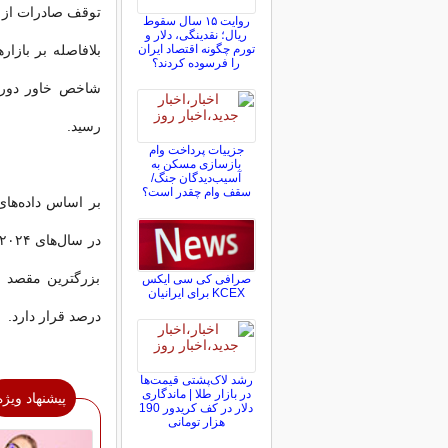
توقف صادرات از پا
روایت ۱۵ سال سقوط
ریال؛ نقدینگی، دلار و
تورم چگونه اقتصاد ایران
بلافاصله بر بازا
را فرسوده کردند؟
رسید.
جزییات پرداخت وام
بازسازی مسکن به
آسیب‌دیدگان جنگ/
سقف وام چقدر است؟
بر اساس داده‌های
صرافی کی سی ایکس
KCEX برای ایرانیان
درصد قرار دارد.
رشد لاک‌پشتی قیمت‌ها
در بازار طلا | ماندگاری
پیشنهاد ویژه
دلار در کف کریدور 190
هزار تومانی