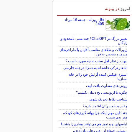
امروز
در بیتوته
فال روزانه - جمعه 16 مرداد
1405
تغییر بزرگ در ChatGPT / چت متنی نامحدود و
رایگان
زیورآلات و طلاهای مناسب آقایان با طراحی‌های
مدرن و منحصر به فرد
نبوت از نظر اهل سنت به چه صورت است ؟
اشعار ترکی عاشقانه به همراه ترجمه فارسی
اسپری فیکس کننده آرایش خود را در خانه
بسازید!
روش های متفاوت بافت لیف
چگونه با ارتودنسی نخ دندان بکشیم؟
شناخت نقاط تحریک شوهر
چقدر به همسرتان اعتماد دارید؟
چند دلیل مهم اینکه چرا بهانه گیری‌های کودک،
چیز بدی نیست
لباس‎های نو و تمیز هم می‌توانند بیماری‌زا باشند!
رونمایی «متا» از رقیب «اوپن‌ای‌آی» و