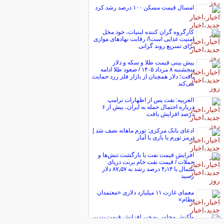
امسال قیمت مسکن ۱۰۰ درصد رشد کرد
کارگروه گران کننده لبنیات، خود مخل
امنیت غذایی است!/ رقابت نهاد‌های موازی
برای تسریع روند گرانی
پیش ‌بینی قیمت طلا و سکه و دلار
پنجشنبه ۸ مرداد ۱۴۰۵ / صعود طلا ادامه
یافت؛ دلار همچنان از بازار فلز زرد حمایت
می‌کند
العربیه: نفت پس از اظهارات ترامپ
درباره احتمال حمله به ایران، بیش از ۶
درصد افزایش یافت
ادعای بانک مرکزی: تورم ماهانه نصف شد |
ترمز تورم یا بازی با آمار
افزایش قیمت نفت با بازگشت تنش‌ها و
حملات / قیمت نفت خام برنت دریای
شمال با ۴٫۱۴ درصد رشد به ۸۷٫۵۷ دلار
رسید
معمای غارت ۱۱ میلیارد دلاری «معتمدان
نظام»
واکنش مجلس به خبر افزایش قیمت بنزین