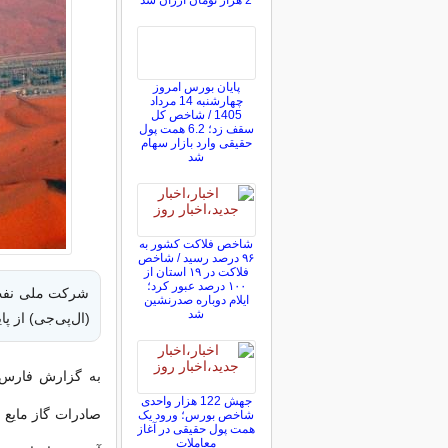
2 هزار تومان ارزان شد
پایان بورس امروز
چهارشنبه 14 مرداد
1405 / شاخص کل
سقف زد؛ 6.2 همت پول
حقیقی وارد بازار سهام
شد
شاخص فلاکت کشور به
۹۶ درصد رسید / شاخص
فلاکت در ۱۹ استان از
۱۰۰ درصد عبور کرد؛
شرکت ملی نفت 
ایلام دوباره صدرنشین
شد
(ال‌پی‌جی) از پ
به گزارش فارس،
جهش 122 هزار واحدی
صادرات گاز مایع (
شاخص بورس؛ ورود یک
همت پول حقیقی در آغاز
معاملات