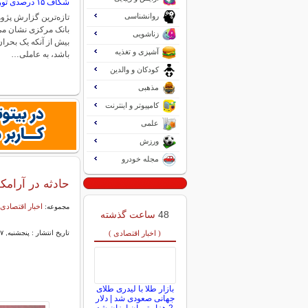
شکاف ۱۵ درصدی تورم میان فقیر و غنی
روانشناسی
تازه‌ترین گزارش پژو
بانک مرکزی نشان می‌
زناشویی
بیش از آنکه یک بحر
آشپزی و تغذیه
باشد، به عاملی…
کودکان و والدین
مذهبی
کامپیوتر و اینترنت
علمی
ورزش
مجله خودرو
حادثه در آرام
اخبار اقتصادی 
مجموعه:
48
ساعت گذشته
( اخبار اقتصادی )
تاریخ انتشار : پنجشنبه, ۰۷ اسفند ۱۴۰۴ ۰۱:۵۳
بازار طلا با لیدری طلای
جهانی صعودی شد | دلار