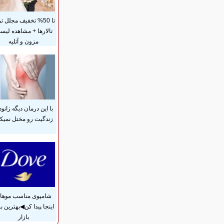
تا 50% تخفیف مجلل ت
تالارها + مشاهده لی
مزون و آتلیه
با این درمان دیگه زانود
زندگیت رو مختل نمیکن
شامپوی مناسب موهات
اینجا پیدا کن◀بهترین بر
بازار