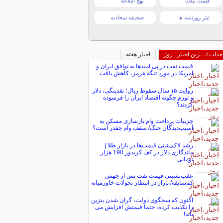
قیمت تبلت
نهج البلاغه
تیتر روزنامه ها
صحیفه سجادیه
جذاب تـــرین اخبار : روز
اخبار هفته
قیمت نفت در پی امیدها به توافق ایران و
آمریکا در مورد تنگه هرمز، کاهش یافت
روایت ۱۵ سال سقوط ریال؛ نقدینگی، دلار
و تورم چگونه اقتصاد ایران را فرسوده
کردند؟
جزییات پرداخت وام بازسازی مسکن به
آسیب‌دیدگان جنگ/ سقف وام چقدر است؟
رشد لاک‌پشتی قیمت‌ها در بازار طلا |
ماندگاری دلار در کف کریدور 190 هزار
تومانی
عقب‌نشینی قیمت نفت پس از جهش
کم‌سابقه/ بازار در انتظار تحولات خاورمیانه
اکنون که سخگوی دولت، گران شدن بنزین
را تکذیب کرده، حتما قیمتش افزایش می
یابد!