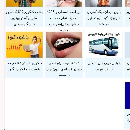
رین
با این درمان دیگه کمردرد
پرداخت قسطی و 25%
پشت کنکوری؟ کلیک کن و
ست
کار و زندگیت رو تعطیل
تخفیف تمام خدمات
سال دیگه تو بهترین
نمیکنه!
دندانپزشکی◀فرصت
دانشگاه هستی
محدود
رد
اولین مرجع خرید آنلاین
۵۰٪ تخفیف ارتودنسی
کنکوری هستی؟ تا فرصت
ه!
بلیط اتوبوس
دندان اقساطی بدون چک
هست اینجا کمک بگیر!
یا سفته!
و
ند