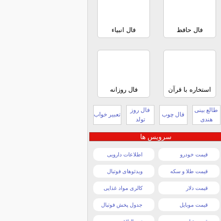
فال حافظ
فال انبیاء
استخاره با قرآن
فال روزانه
طالع بینی
فال روز
فال چوب
تعبیر خواب
هندی
تولد
سرویس ها
قیمت خودرو
اطلاعات دارویی
قیمت طلا و سکه
ویدئوهای فوتبال
قیمت دلار
کالری مواد غذایی
قیمت موبایل
جدول پخش فوتبال