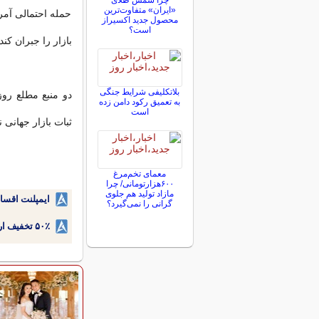
چرا شمش طلای
«ایران» متفاوت‌ترین
حمله احتمالی آمری
محصول جدید اکسیراز
است؟
بازار را جبران کند.
بلاتکلیفی‌ شرایط جنگی
دو منبع مطلع رو
به تعمیق رکود دامن زده
است
ثبات بازار جهانی
معمای تخم‌مرغ
۶۰۰هزارتومانی/ چرا
مازاد تولید هم جلوی
ایمپلنت اقسا
گرانی را نمی‌گیرد؟
۵۰٪ تخفیف ارتودنسی دندان اقساطی بدون نیاز به چک یا سفته!