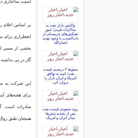
آسیب ساختاری در 
بر اساس اعلام رس
واکنش بازار نفت به
مذاکرات هرمز/ عبور
نفتکش‌های عربستان از
اضطراری برای مدی
باب‌المندب با وجود تهدید
انصارالله
بخشی از مسیر لوله
گاز در پی نداشته
سقوط ۴ درصدی قیمت
نفت؛ امید به توافق
آمریکا و ایران بازار را
نزولی کرد
این شرکت به مشتر
برای هفته‌های آین
صادرات است. گفت
روند صعودی قیمت نفت
پس از تشدید تنش‌ها
میان ایران و آمریک
همچنان طبق روال 