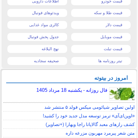
قیمت خودرو
اطلاعات دارویی
قیمت طلا و سکه
ویدئوهای فوتبال
قیمت دلار
کالری مواد غذایی
قیمت موبایل
جدول پخش فوتبال
قیمت تبلت
نهج البلاغه
تیتر روزنامه ها
صحیفه سجادیه
امروز در بیتوته
فال روزانه - یکشنبه 18 مرداد 1405
اولین تصاویر شیائومی میکس فولد ۵ منتشر شد
«اوپن‌ای‌آی» ترمز توسعه مدل جدید خود را کشید!
کشف رازهای معبد گالاپاتا راجا ویهارا (+تصاویر)
متن شعر پیرمرد مهربون مزرعه داره