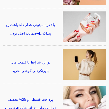
بالاخره میتونی عطر دلخواهت رو
پیداکنی◀ضمانت اصل بودن
تو این شرایط با قیمت های
باورنکردنی گوشی بخرید
پرداخت قسطی و 25% تخفیف
تمام خدمات دندانپزشکی◀فرصت