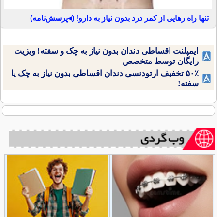
تنها راه رهایی از کمر درد بدون نیاز به دارو! (◂پرسش‌نامه)
ایمپلنت اقساطی دندان بدون نیاز به چک و سفته! ویزیت
رایگان توسط متخصص
۵۰٪ تخفیف ارتودنسی دندان اقساطی بدون نیاز به چک یا
سفته!