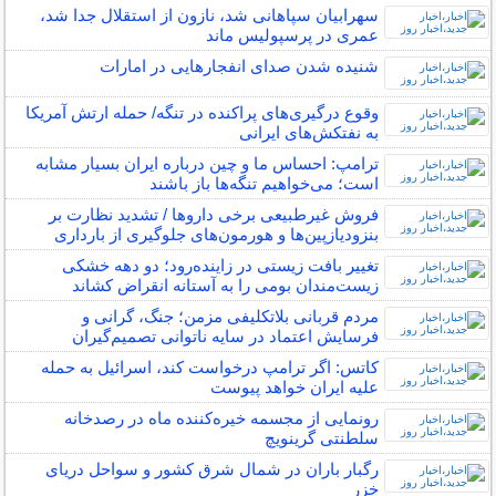
سهرابیان سپاهانی شد، نازون از استقلال جدا شد،
عمری در پرسپولیس ماند
شنیده شدن صدای انفجارهایی در امارات
وقوع درگیری‌های پراکنده در تنگه/ حمله ارتش آمریکا
به نفتکش‌های ایرانی
ترامپ: احساس ما و چین درباره ایران بسیار مشابه
است؛ می‌خواهیم تنگه‌ها باز باشند
فروش غیرطبیعی برخی داروها / تشدید نظارت بر
بنزودیازپین‌ها و هورمون‌های جلوگیری از بارداری
تغییر بافت زیستی در زاینده‌رود؛ دو دهه خشکی
زیست‌مندان بومی را به آستانه انقراض کشاند
مردم قربانی بلاتکلیفی مزمن؛ جنگ، گرانی و
فرسایش اعتماد در سایه ناتوانی تصمیم‌گیران
کاتس: اگر ترامپ درخواست کند، اسرائیل به حمله
علیه ایران خواهد پیوست
رونمایی از مجسمه خیره‌کننده ماه در رصدخانه
سلطنتی گرینویچ
رگبار باران در شمال شرق کشور و سواحل دریای
خزر