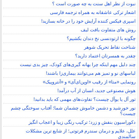
نبوت از نظر اهل سنت به چه صورت است ؟
اشعار ترکی عاشقانه به همراه ترجمه فارسی
اسپری فیکس کننده آرایش خود را در خانه بسازید!
روش های متفاوت بافت لیف
چگونه با ارتودنسی نخ دندان بکشیم؟
شناخت نقاط تحریک شوهر
چقدر به همسرتان اعتماد دارید؟
چند دلیل مهم اینکه چرا بهانه گیری‌های کودک، چیز بدی نیست
لباس‎های نو و تمیز هم می‌توانند بیماری‌زا باشند!
رونمایی «متا» از رقیب «اوپن‌ای‌آی» و «آنتروپیک»
هوش مصنوعی جدید، انسان از آب درآمد!
تور آل یا یوآل چیست؟ تفاوت‌های مهمی که باید بدانید!
نور خورشید و دشمن خاموش چشمان شما؛ آفتاب سوختگی چشم
چیست؟
دکوراسیون بنفش و زرد؛ ترکیب رنگی زیبا و اعجاب انگیز
علل، علایم و درمان سندرم فرتوتی؛ از شایع ترین مشکلات
سالمندی