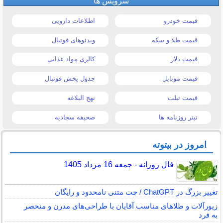
سرویس ها
قیمت خودرو
اطلاعات دارویی
قیمت طلا و سکه
ویدئوهای فوتبال
قیمت دلار
کالری مواد غذایی
قیمت موبایل
جدول پخش فوتبال
قیمت تبلت
نهج البلاغه
تیتر روزنامه ها
صحیفه سجادیه
امروز در بیتوته
فال روزانه - جمعه 16 مرداد 1405
تغییر بزرگ در ChatGPT / چت متنی نامحدود و رایگان
زیورآلات و طلاهای مناسب آقایان با طراحی‌های مدرن و منحصر
به فرد