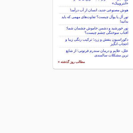
«آنتروپیک»
هوش مصنوعی جدید، انسان از آب درآمد!
تور آل یا یوآل چیست؟ تفاوت‌های مهمی که باید
بدانید!
نور خورشید و دشمن خاموش چشمان شما؛
آفتاب سوختگی چشم چیست؟
دکوراسیون بنفش و زرد؛ ترکیب رنگی زیبا و
اعجاب انگیز
علل، علایم و درمان سندرم فرتوتی؛ از شایع
ترین مشکلات سالمندی
مطالب روز گذشته »