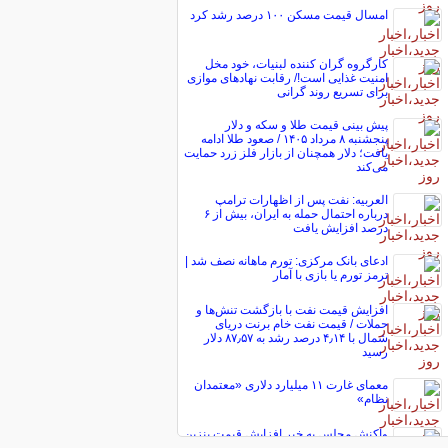
امسال قیمت مسکن ۱۰۰ درصد رشد کرد
کارگروه گران کننده لبنیات، خود مخل
امنیت غذایی است!/ رقابت نهاد‌های موازی
برای تسریع روند گرانی
پیش ‌بینی قیمت طلا و سکه و دلار
پنجشنبه ۸ مرداد ۱۴۰۵ / صعود طلا ادامه
یافت؛ دلار همچنان از بازار فلز زرد حمایت
می‌کند
العربیه: نفت پس از اظهارات ترامپ
درباره احتمال حمله به ایران، بیش از ۶
درصد افزایش یافت
ادعای بانک مرکزی: تورم ماهانه نصف شد |
ترمز تورم یا بازی با آمار
افزایش قیمت نفت با بازگشت تنش‌ها و
حملات / قیمت نفت خام برنت دریای
شمال با ۴٫۱۴ درصد رشد به ۸۷٫۵۷ دلار
رسید
معمای غارت ۱۱ میلیارد دلاری «معتمدان
نظام»
واکنش مجلس به خبر افزایش قیمت بنزین