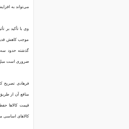
می‌تواند به افزای
وی با تأکید بر ت
موجب کاهش قدرت 
گذشته حدود سه ب
ضروری است مبلغ ک
فرهادی تصریح کر
منافع آن از طریق
قیمت کالاها حفظ 
کالاهای اساسی مو