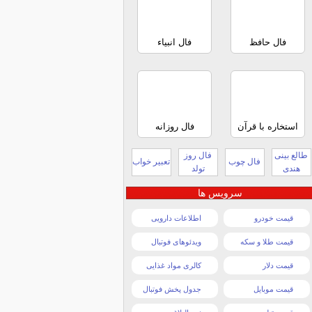
فال حافظ
فال انبیاء
استخاره با قرآن
فال روزانه
طالع بینی
فال روز
فال چوب
تعبیر خواب
هندی
تولد
سرویس ها
قیمت خودرو
اطلاعات دارویی
قیمت طلا و سکه
ویدئوهای فوتبال
قیمت دلار
کالری مواد غذایی
قیمت موبایل
جدول پخش فوتبال