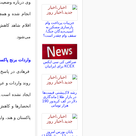
وی درباره وضعیت ب
انجام شده و همچ
جزییات پرداخت وام
اقلام شاهد کاهش
بازسازی مسکن به
آسیب‌دیدگان جنگ/
سقف وام چقدر است؟
می‌شود.
واردات برنج پاکست
صرافی کی سی ایکس
KCEX برای ایرانیان
فرهادی در پاسخ ب
روند واردات و عر
رشد لاک‌پشتی قیمت‌ها
در بازار طلا | ماندگاری
دلار در کف کریدور 190
هزار تومانی
انحصارها و کاهش 
پاکستان و هند، وا
پایان بورس امروز