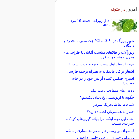
امروز
در بیتوته
فال روزانه - جمعه 16 مرداد
1405
تغییر بزرگ در ChatGPT / چت متنی نامحدود و
رایگان
زیورآلات و طلاهای مناسب آقایان با طراحی‌های
مدرن و منحصر به فرد
نبوت از نظر اهل سنت به چه صورت است ؟
اشعار ترکی عاشقانه به همراه ترجمه فارسی
اسپری فیکس کننده آرایش خود را در خانه
بسازید!
روش های متفاوت بافت لیف
چگونه با ارتودنسی نخ دندان بکشیم؟
شناخت نقاط تحریک شوهر
چقدر به همسرتان اعتماد دارید؟
چند دلیل مهم اینکه چرا بهانه گیری‌های کودک،
چیز بدی نیست
لباس‎های نو و تمیز هم می‌توانند بیماری‌زا باشند!
رونمایی «متا» از رقیب «اوپن‌ای‌آی» و