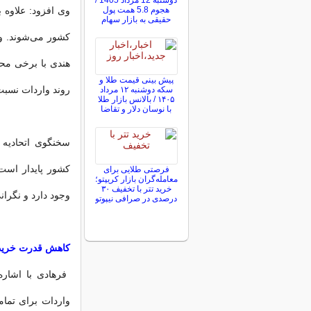
دوشنبه 12 مرداد 1405 /
هجوم 5.8 همت پول
وی افزود: علاوه ب
حقیقی به بازار سهام
کشور می‌شوند. وا
هندی با برخی محد
پیش ‌بینی قیمت طلا و
روند واردات نسبت
سکه دوشنبه ۱۲ مرداد
۱۴۰۵ / بالانس بازار طلا
با نوسان دلار و تقاضا
سخنگوی اتحادیه ب
کشور پایدار است
فرصتی طلایی برای
معامله‌گران بازار کریپتو؛
خرید تتر با تخفیف ۳۰
وجود دارد و نگران
درصدی در صرافی نیپوتو
کاهش قدرت خرید خ
فرهادی با اشاره
واردات برای تمام