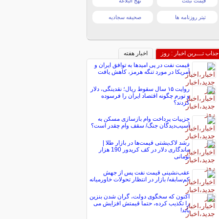
قیمت تبلت
نهج البلاغه
تیتر روزنامه ها
صحیفه سجادیه
جذاب تـــرین اخبار : روز
اخبار هفته
قیمت نفت در پی امیدها به توافق ایران و
آمریکا در مورد تنگه هرمز، کاهش یافت
روایت ۱۵ سال سقوط ریال؛ نقدینگی، دلار
و تورم چگونه اقتصاد ایران را فرسوده
کردند؟
جزییات پرداخت وام بازسازی مسکن به
آسیب‌دیدگان جنگ/ سقف وام چقدر است؟
رشد لاک‌پشتی قیمت‌ها در بازار طلا |
ماندگاری دلار در کف کریدور 190 هزار
تومانی
عقب‌نشینی قیمت نفت پس از جهش
کم‌سابقه/ بازار در انتظار تحولات خاورمیانه
اکنون که سخگوی دولت، گران شدن بنزین
را تکذیب کرده، حتما قیمتش افزایش می
یابد!