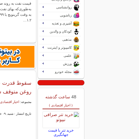
قیمت نفت به روند صعو
روانشناسی
زناشویی
۱.۲…
آشپزی و تغذیه
کودکان و والدین
مذهبی
کامپیوتر و اینترنت
علمی
ورزش
مجله خودرو
سقوط قدرت خری
روغن متوقف 
48
ساعت گذشته
اخبار اقتصادی 
مجموعه:
( اخبار اقتصادی )
تاریخ انتشار : شنبه, ۰۹ خرداد ۱۴۰۵ ۱۲:۴۶
خرید تتر با قیمت
جهانگیری