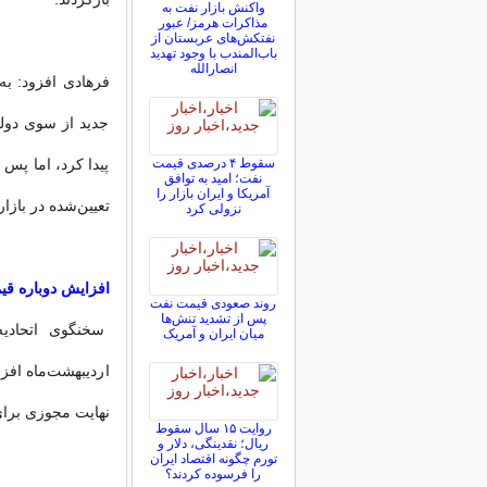
واکنش بازار نفت به
مذاکرات هرمز/ عبور
نفتکش‌های عربستان از
باب‌المندب با وجود تهدید
انصارالله
فرهادی افزود: به
جدید از سوی دول
سقوط ۴ درصدی قیمت
پیدا کرد، اما پس
نفت؛ امید به توافق
آمریکا و ایران بازار را
تعیین‌شده در باز
نزولی کرد
افزایش دوباره ق
روند صعودی قیمت نفت
پس از تشدید تنش‌ها
سخنگوی اتحادیه
میان ایران و آمریک
اردیبهشت‌ماه افز
نهایت مجوزی برای
روایت ۱۵ سال سقوط
ریال؛ نقدینگی، دلار و
تورم چگونه اقتصاد ایران
را فرسوده کردند؟