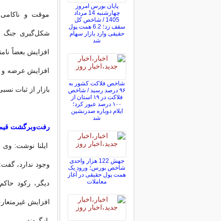
پایان بورس امروز
چهارشنبه 14 مرداد
موقت و ناکامی 
1405 / شاخص کل
سقف زد؛ 6.2 همت پول
شکل‌گیری جنگ اق
حقیقی وارد بازار سهام
شد
افزایش بعضاً نامت
افزایش عرضه و تو
شاخص فلاکت کشور به
بازار از ثبات نسب
۹۶ درصد رسید / شاخص
فلاکت در ۱۹ استان از
۱۰۰ درصد عبور کرد؛
ایلام دوباره صدرنشین
شد
رفت‌وبرگشت قیمت
ایلنا نوشت: وی ب
جهش 122 هزار واحدی
وجود ندارد، گفت
شاخص بورس؛ ورود یک
همت پول حقیقی در آغاز
معاملات
دیگر، رکود حاکم
افزایش غیرمتعارف
بازگردند.