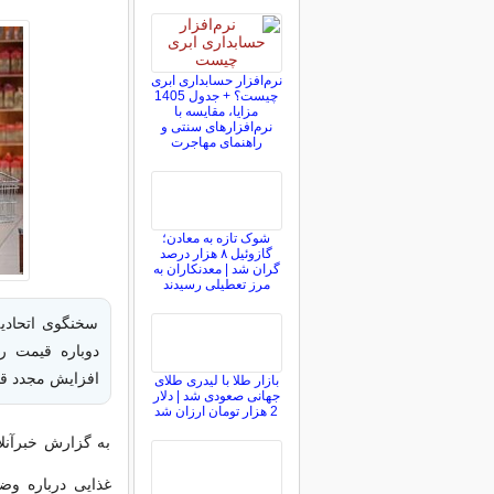
نرم‌افزار حسابداری ابری
چیست؟ + جدول 1405
مزایا، مقایسه با
نرم‌افزارهای سنتی و
راهنمای مهاجرت
شوک تازه به معادن؛
گازوئیل ۸ هزار درصد
گران شد | معدنکاران به
مرز تعطیلی رسیدند
سخنگوی اتحادیه
دوباره قیمت ر
افزایش مجدد ق
بازار طلا با لیدری طلای
جهانی صعودی شد | دلار
2 هزار تومان ارزان شد
به گزارش خبرآنلا
غذایی درباره وض