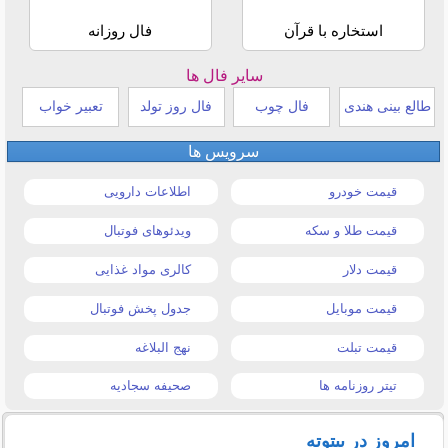
استخاره با قرآن
فال روزانه
سایر فال ها
طالع بینی هندی
فال چوب
فال روز تولد
تعبیر خواب
سرویس ها
قیمت خودرو
اطلاعات دارویی
قیمت طلا و سکه
ویدئوهای فوتبال
قیمت دلار
کالری مواد غذایی
قیمت موبایل
جدول پخش فوتبال
قیمت تبلت
نهج البلاغه
تیتر روزنامه ها
صحیفه سجادیه
امروز در بیتوته