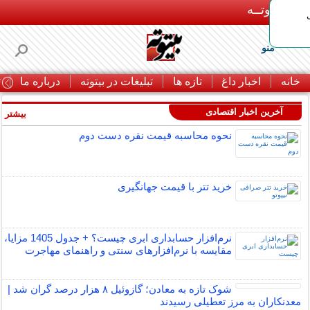
بـیتوتــه
منو
خانه
اخبار داغ
تازه ها
تبلیغات در بیتوته
درباره ما
ت
آخرین اخبار اقتصادی
بیشتر »
نحوه محاسبه قیمت نقره دست دوم
خرید تتر با قیمت جهانگیری
نرم‌افزار حسابداری ابری چیست؟ + جدول 1405 مزایا،
مقایسه با نرم‌افزارهای سنتی و راهنمای مهاجرت
شوک تازه به معادن؛ گازوئیل ۸ هزار درصد گران شد |
معدنکاران به مرز تعطیلی رسیدند