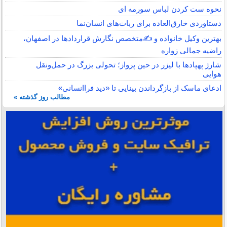
نحوه ست کردن لباس سورمه ای
دستاوردی خارق‌العاده برای ربات‌های انسان‌نما
بهترین وکیل خانواده و ✍️متخصص نگارش قراردادها در اصفهان،
راضیه جمالی زواره
شارژ پهپادها با لیزر در حین پرواز؛ تحولی بزرگ در حمل‌ونقل
هوایی
ادعای ماسک از بازگرداندن بینایی تا «دید فراانسانی»
مطالب روز گذشته »