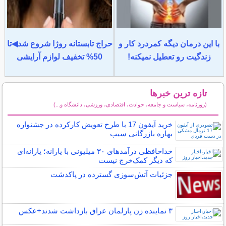
با این درمان دیگه کمردرد کار و
حراج تابستانه روژا شروع شد◀تا
زندگیت رو تعطیل نمیکنه!
50% تخفیف لوازم آرایشی
تازه ترین خبرها
(روزنامه، سیاست و جامعه، حوادث، اقتصادی، ورزشی، دانشگاه و...)
سایر خبرهای داغ
خرید آیفون 17 با طرح تعویض کارکرده در جشنواره
بهاره بازرگانی سیب
خداحافظی درآمدهای ۳۰ میلیونی با یارانه؛ یارانه‌ای
که دیگر کمک‌خرج نیست
جزئیات آتش‌سوزی گسترده در پاکدشت
۳ نماینده زن پارلمان عراق بازداشت شدند+عکس