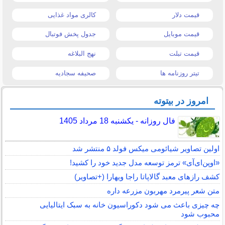
قیمت دلار
کالری مواد غذایی
قیمت موبایل
جدول پخش فوتبال
قیمت تبلت
نهج البلاغه
تیتر روزنامه ها
صحیفه سجادیه
امروز در بیتوته
فال روزانه - یکشنبه 18 مرداد 1405
اولین تصاویر شیائومی میکس فولد ۵ منتشر شد
«اوپن‌ای‌آی» ترمز توسعه مدل جدید خود را کشید!
کشف رازهای معبد گالاپاتا راجا ویهارا (+تصاویر)
متن شعر پیرمرد مهربون مزرعه داره
چه چیزی باعث می شود دکوراسیون خانه به سبک ایتالیایی
محبوب شود