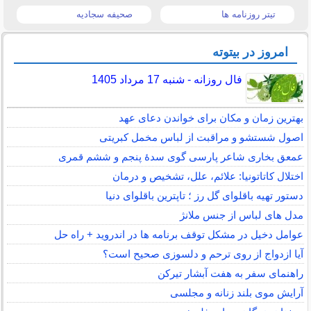
تیتر روزنامه ها
صحیفه سجادیه
امروز در بیتوته
فال روزانه - شنبه 17 مرداد 1405
بهترین زمان و مکان برای خواندن دعای عهد
اصول شستشو و مراقبت از لباس مخمل کبریتی
عمعق بخاری شاعر پارسی گوی سدهٔ پنجم و ششم قمری
اختلال کاتاتونیا: علائم، علل، تشخیص و درمان
دستور تهیه باقلوای گل رز ؛ تاپترین باقلوای دنیا
مدل های لباس از جنس ملانژ
عوامل دخیل در مشکل توقف برنامه ها در اندروید + راه حل
آیا ازدواج از روی ترحم و دلسوزی صحیح است؟
راهنمای سفر به هفت آبشار تیرکن
آرایش موی بلند زنانه و مجلسی