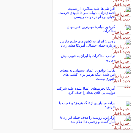
افراطی‌ها علیه مذاکره؛ از ضدیت
احمدی‌نژاد با دیپلماسی تا نابودی فرصت
احیای برجام در دولت رییسی
کریدور میانی؛ مهم‌ترین خبر پنهان
مذاکرات
رویترز: ایران به کشورهای خلیج فارس
درباره حمله احتمالی آمریکا هشدار داد
ترامپ: مذاکرات با ایران به خوبی پیش
می‌رود
بقایی: توافق با عمان به‌تنهایی به معنای
امن شدن تنگه هرمز برای کشتی‌های
عبوری نیست
آمریکا تحریم‌های اعمال‌شده علیه شرکت
هواپیمایی فلای بغداد را حذف کرد
درآمد میلیاردی از تنگه هرمز؛ واقعیت یا
اغراق؟
اوکراین، روسیه را هدف حمله قرار داد/
آمار کشته و زخمی ها اعلام شد