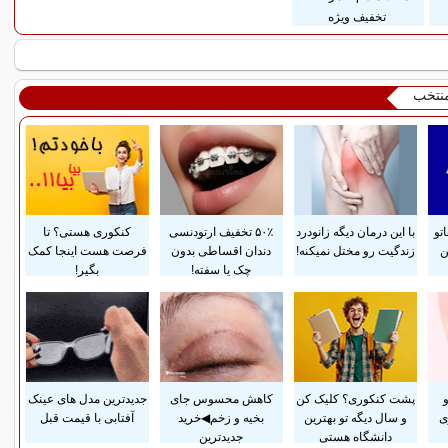
تخفیف ویژه
منتخب
تو
با این درمان دیگه زانودرد
۵۰٪ تخفیف ارتودنسی
کنکوری هستی؟ تا
ن
زندگیت رو مختل نمیکنه!
دندان اقساطی بدون
فرصت هست اینجا کمک
چک یا سفته!
بگیر!
پشت کنکوری؟ کلیک کن
کاهش محسوس جای
جدیدترین مدل های عینک
ی
و سال دیگه تو بهترین
بخیه و زخم◀خرید
آفتابی با قیمت قبل
دانشگاه هستی
جدیدترین