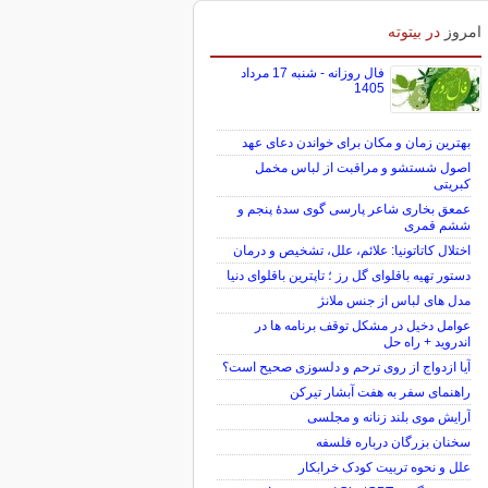
امروز
در بیتوته
فال روزانه - شنبه 17 مرداد
1405
بهترین زمان و مکان برای خواندن دعای عهد
اصول شستشو و مراقبت از لباس مخمل
کبریتی
عمعق بخاری شاعر پارسی گوی سدهٔ پنجم و
ششم قمری
اختلال کاتاتونیا: علائم، علل، تشخیص و درمان
دستور تهیه باقلوای گل رز ؛ تاپترین باقلوای دنیا
مدل های لباس از جنس ملانژ
عوامل دخیل در مشکل توقف برنامه ها در
اندروید + راه حل
آیا ازدواج از روی ترحم و دلسوزی صحیح است؟
راهنمای سفر به هفت آبشار تیرکن
آرایش موی بلند زنانه و مجلسی
سخنان بزرگان درباره فلسفه
علل و نحوه تربیت کودک خرابکار