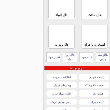
فال حافظ
فال انبیاء
استخاره با قرآن
فال روزانه
طالع بینی
فال روز
فال چوب
تعبیر خواب
هندی
تولد
سرویس ها
قیمت خودرو
اطلاعات دارویی
قیمت طلا و سکه
ویدئوهای فوتبال
قیمت دلار
کالری مواد غذایی
قیمت موبایل
جدول پخش فوتبال