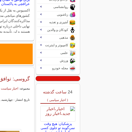
عراقچی به پاکستان
روانشناسی
اکسیوس به نقل از یک
زناشویی
کشورهای میانجی مد
مذاکره‌کنندگان ایران
آشپزی و تغذیه
نهایی داخلی درباره تو
کودکان و والدین
هستند و این تأییدیه 
مذهبی
کامپیوتر و اینترنت
علمی
ورزش
مجله خودرو
گروسی: توافق 
اخبار سیاست 
مجموعه:
24
ساعت گذشته
( اخبار سیاسی )
تاریخ انتشار : چهارشنبه, ۱۳ خرداد ۱۴۰۵ ۰۸:۱۱
پزشکیان: هیچ وقت
نمی‌گویند تو جلوی کسی