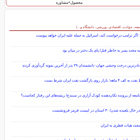
محصول+مشاوره
معه، حوادث، اقتصادی، ورزشی، دانشگاه و...)
اگر ترامپ درخواست کند، اسرائیل به حمله علیه ایران خواهد پیوست
 مجدد پسر به خاطر قتل/ پای یک دختر در میان بود
رین درخت وحشی جهان: دانشمندان ۲۹ بذر از آخرین نمونه گردآوری کردند
ماهه؛ بازار روی بازگشت نفت ایران شرط بست
معه از پرونده تکان‌دهنده کودک آزاری در سنندج/ ریشه‌های این رفتار کجاست؟
 بلعیده شدن/ ۳۰ استان در لیست قرمز فرونشست
جدد هیات قطری به ایران