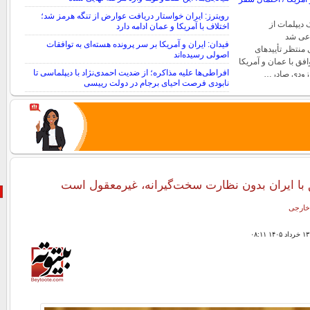
رویترز: ایران خواستار دریافت عوارض از تنگه هرمز شد؛
 دیپلمات از
اختلاف با آمریکا و عمان ادامه دارد
عی شد
فیدان: ایران و آمریکا بر سر پرونده هسته‌ای به توافقات
ی منتظر تأییدهای
اصولی رسیده‌اند
افق با عمان و آمریکا
افراطی‌ها علیه مذاکره؛ از ضدیت احمدی‌نژاد با دیپلماسی تا
به‌زودی صادر…
نابودی فرصت احیای برجام در دولت رییسی
با ایران بدون نظارت سخت‌گیرانه، غیرمعقول است
خارجی