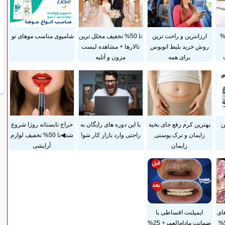
داخت قسطی و 25%
ارزانترین و راحت ترین
تا 50% تخفیف مجلل ترین
شامپوی مناسب موهای تو
روش خرید بلیط اتوبوس
تالارها + مشاهده لیست
برای همه
مزون و آتلیه
ن
بهترین کرم رفع جای بخیه
با این دوره های رایگان به
حراج تابستانه روژا شروع
زایمان و ترک پوستی
راحتی وارد بازار کار شو!
شد◀تا 50% تخفیف لوازم
زایمان
آرایشی
ای
ایمپلنت اقساطی با
آرایشی بهداشتی با 50%
ضمانت مادام‌العمر+ 25%