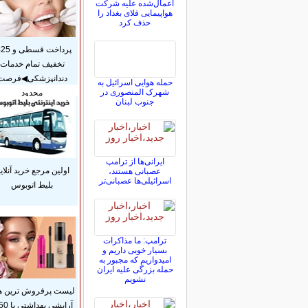
اعمال‌شده علیه شرکت
هواپیمایی فلای بغداد را
حذف کرد
پر
تخفیف تمام خدمات
دندانپزشکی◀فرصت
حمله هوایی اسرائیل به
شهرک المنصوری در
محدود
جنوب لبنان
ایرانی‌ها از ترامپ
اولین مرجع خرید آنلای
عصبانی هستند،
اسرائیلی‌ها عصبانی‌تر
بلیط اتوبوس
ترامپ: ما مذاکرات
بسیار خوبی داریم و
امیدواریم که مجبور به
حمله بزرگی علیه ایران
نشویم
لیست پرفروش ترین ه