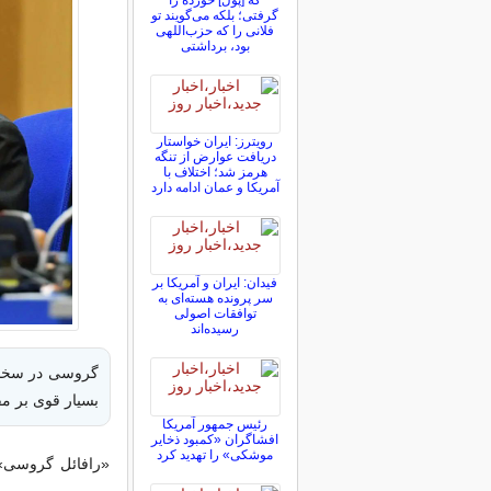
که [پول] خورده را
گرفتی؛ بلکه می‌گویند تو
فلانی را که حزب‌اللهی
بود، برداشتی
رویترز: ایران خواستار
دریافت عوارض از تنگه
هرمز شد؛ اختلاف با
آمریکا و عمان ادامه دارد
فیدان: ایران و آمریکا بر
سر پرونده هسته‌ای به
توافقات اصولی
رسیده‌اند
گروسی در سخنان
بسیار قوی بر مف
رئیس جمهور آمریکا
افشاگران «کمبود ذخایر
موشکی» را تهدید کرد
«رافائل گروسی»،