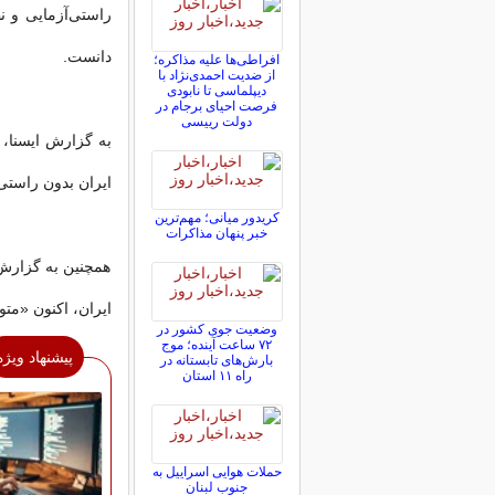
راستی‌آزمایی و ن
دانست.
افراطی‌ها علیه مذاکره؛
از ضدیت احمدی‌نژاد با
دیپلماسی تا نابودی
فرصت احیای برجام در
دولت رییسی
به گزارش ایسنا، 
ایران بدون راستی
کریدور میانی؛ مهم‌ترین
خبر پنهان مذاکرات
همچنین به گزارش
ایران، اکنون «م
وضعیت جوی کشور در
۷۲ ساعت آینده؛ موج
پیشنهاد ویژه
بارش‌های تابستانه در
راه ۱۱ استان
حملات هوایی اسراییل به
جنوب لبنان