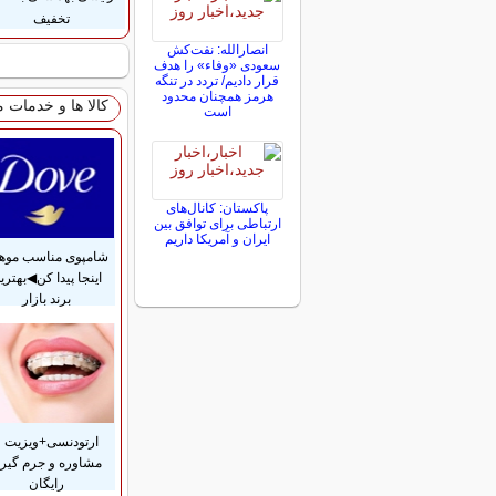
تخفیف
انصارالله: نفت‌کش
سعودی «وفاء» را هدف
قرار دادیم/ تردد در تنگه
هرمز همچنان محدود
کالا ها و خدمات 
است
پاکستان: کانال‌های
ارتباطی برای توافق بین
ایران و آمریکا داریم
شامپوی مناسب موها
اینجا پیدا کن◀بهتری
برند بازار
ارتودنسی+ویزیت و
مشاوره و جرم گیر
رایگان