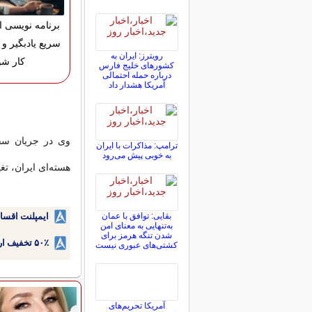
برنامه نویسی ان
سریع یادبگیر و و
رویترز: ایران به
کار شو
کشورهای خلیج فارس
درباره حمله احتمالی
آمریکا هشدار داد
وی در جریان سف
ترامپ: مذاکرات با ایران
به خوبی پیش می‌رود
هسته‌ای ایران، تغ
بقایی: توافق با عمان
ایمپلنت اقسا
به‌تنهایی به معنای امن
شدن تنگه هرمز برای
۵۰٪ تخفیف ارتودنسی دندان اقساطی بدون نیاز به چک یا سفته!
کشتی‌های عبوری نیست
آمریکا تحریم‌های