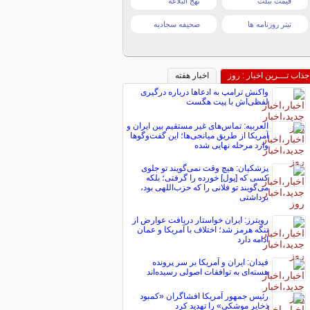
قیمت تبلت
نهج البلاغه
تیتر روزنامه ها
صحیفه سجادیه
جذاب تـــرین اخبار : روز
اخبار هفته
واکنش ترامپ به ادعاها درباره درگیری
لفظی‌اش با پیت هگست
العربیه: تماس‌های غیر مستقیم بین ایران و
آمریکا از طریق میانجی‌ها؛ این گفت‌و‌گو‌ها
وارد مرحله نهایی شده
پزشکیان: هیچ وقت نمی‌گویند تو جلوی
کسی که [پول] خورده را گرفتی؛ بلکه
می‌گویند تو فلانی را که حزب‌اللهی بود،
برداشتی
رویترز: ایران خواستار دریافت عوارض از
تنگه هرمز شد؛ اختلاف با آمریکا و عمان
ادامه دارد
فیدان: ایران و آمریکا بر سر پرونده
هسته‌ای به توافقات اصولی رسیده‌اند
رئیس جمهور آمریکا افشاگران «کمبود
ذخایر موشکی» را تهدید کرد