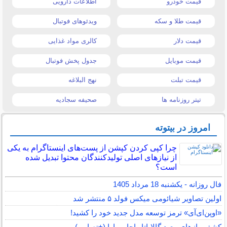
قیمت خودرو
اطلاعات دارویی
قیمت طلا و سکه
ویدئوهای فوتبال
قیمت دلار
کالری مواد غذایی
قیمت موبایل
جدول پخش فوتبال
قیمت تبلت
نهج البلاغه
تیتر روزنامه ها
صحیفه سجادیه
امروز در بیتوته
چرا کپی کردن کپشن از پست‌های اینستاگرام به یکی
از نیازهای اصلی تولیدکنندگان محتوا تبدیل شده
است؟
فال روزانه - یکشنبه 18 مرداد 1405
اولین تصاویر شیائومی میکس فولد ۵ منتشر شد
«اوپن‌ای‌آی» ترمز توسعه مدل جدید خود را کشید!
کشف رازهای معبد گالاپاتا راجا ویهارا (+تصاویر)