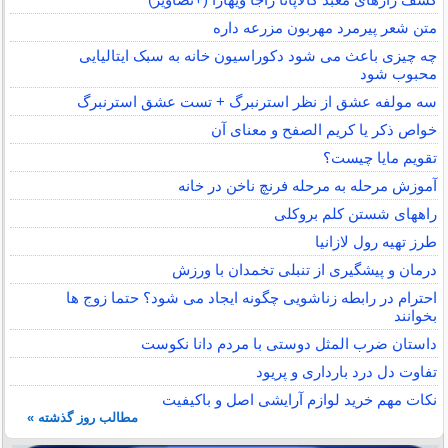
متن شعر پیرمرد مهربون مزرعه داره
چه چیزی باعث می شود دکوراسیون خانه به سبک ایتالیایی
محبوب شود
سه مولفه عشق از نظر استرنبرگ + تست عشق استرنبرگ
خواص ذکر یا کریم الصفح و معنای آن
تقویم مایا چیست؟
آموزش مرحله به مرحله فرنچ ناخن در خانه
راههای شستن کلم بروکلی
طرز تهیه رول لازانیا
درمان و پیشگیری از تنبلی تخمدان با ورزش
احترام در رابطه زناشویی چگونه ایجاد می شود؟ حتما زوج ها
بخوانند
داستان ضرب المثل دوستی با مردم دانا نكوست
تفاوت دل درد بارداری و پریود
نکات مهم خرید لوازم آرایشی اصل و باکیفیت
مطالب روز گذشته »