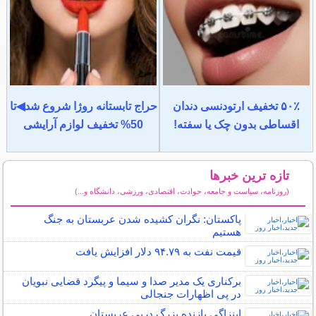
۵۰٪ تخفیف ارتودنسی دندان
حراج تابستانه روژا شروع شد◀تا
اقساطی بدون چک یا سفته!
50% تخفیف لوازم آرایشی
تازه ترین خبرها
(روزنامه، سیاست و جامعه، حوادث، اقتصادی، ورزشی، دانشگاه و...)
سایر خبرهای داغ
پاکستان: نگران کشیده شدن عربستان به جنگ
هستیم
قیمت نفت به ۹۴.۷۹ دلار افزایش یافت
برکناری یک مدیر صدا و سیما و پیگرد قضایی نبویان
در پی اظهارات جنجالی
اینزاگی بازنده بزرگ دربی عربستان