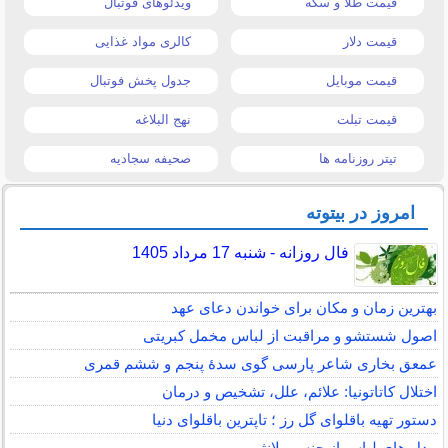
قیمت طلا و سکه
ویدئوهای فوتبال
قیمت دلار
کالری مواد غذایی
قیمت موبایل
جدول پخش فوتبال
قیمت تبلت
نهج البلاغه
تیتر روزنامه ها
صحیفه سجادیه
امروز در بیتوته
فال روزانه - شنبه 17 مرداد 1405
بهترین زمان و مکان برای خواندن دعای عهد
اصول شستشو و مراقبت از لباس مخمل کبریتی
عمعق بخاری شاعر پارسی گوی سدهٔ پنجم و ششم قمری
اختلال کاتاتونیا: علائم، علل، تشخیص و درمان
دستور تهیه باقلوای گل رز ؛ تاپترین باقلوای دنیا
مدل های لباس از جنس ملانژ