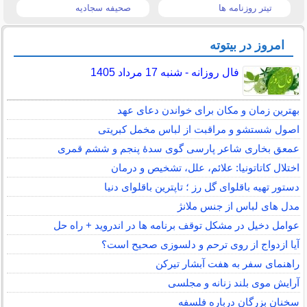
تیتر روزنامه ها
صحیفه سجادیه
امروز در بیتوته
فال روزانه - شنبه 17 مرداد 1405
بهترین زمان و مکان برای خواندن دعای عهد
اصول شستشو و مراقبت از لباس مخمل کبریتی
عمعق بخاری شاعر پارسی گوی سدهٔ پنجم و ششم قمری
اختلال کاتاتونیا: علائم، علل، تشخیص و درمان
دستور تهیه باقلوای گل رز ؛ تاپترین باقلوای دنیا
مدل های لباس از جنس ملانژ
عوامل دخیل در مشکل توقف برنامه ها در اندروید + راه حل
آیا ازدواج از روی ترحم و دلسوزی صحیح است؟
راهنمای سفر به هفت آبشار تیرکن
آرایش موی بلند زنانه و مجلسی
سخنان بزرگان درباره فلسفه