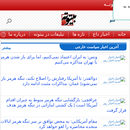
بـیتوتــه
 به
منو
خانه
اخبار داغ
تازه ها
تبلیغات در بیتوته
درباره ما
ت
آخرین اخبار سیاست خارجی
بیشتر »
ونس: به ایران اعتماد نمی‌کنیم، اما برای باز شدن هرمز
با تهران مذاکره می‌کنیم
ذوالقدر: تا آمریکا رفتارش را اصلاح نکند، تنگه هرمز باز
نمی‌شود| عمان: مذاکرات مثبت ادامه دارد
عراقچی: بازگشایی تنگه هرمز منوط به جبران اقدام
آمریکا است | یک کشتی اماراتی در تنگه هرمز هدف
قرار گرفت
مقام آمریکایی: به محض توافق بر سر تنگه هرمز ایالات
متحده محاصره را لغو خواهد کرد