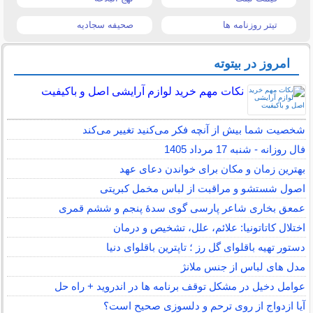
تیتر روزنامه ها
صحیفه سجادیه
امروز در بیتوته
نکات مهم خرید لوازم آرایشی اصل و باکیفیت
شخصیت شما بیش از آنچه فکر می‌کنید تغییر می‌کند
فال روزانه - شنبه 17 مرداد 1405
بهترین زمان و مکان برای خواندن دعای عهد
اصول شستشو و مراقبت از لباس مخمل کبریتی
عمعق بخاری شاعر پارسی گوی سدهٔ پنجم و ششم قمری
اختلال کاتاتونیا: علائم، علل، تشخیص و درمان
دستور تهیه باقلوای گل رز ؛ تاپترین باقلوای دنیا
مدل های لباس از جنس ملانژ
عوامل دخیل در مشکل توقف برنامه ها در اندروید + راه حل
آیا ازدواج از روی ترحم و دلسوزی صحیح است؟