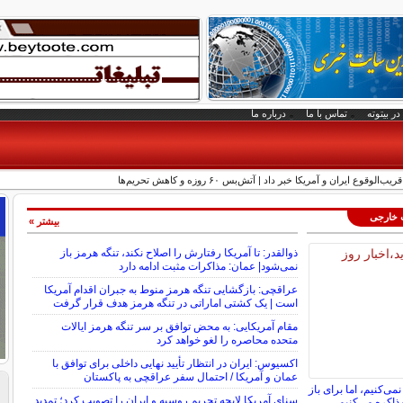
در بیتوته
تماس با ما
درباره ما
ع ایران و آمریکا خبر داد | آتش‌بس ۶۰ روزه و کاهش تحریم‌ها
ت خارجی
بیشتر »
ذوالقدر: تا آمریکا رفتارش را اصلاح نکند، تنگه هرمز باز
نمی‌شود| عمان: مذاکرات مثبت ادامه دارد
عراقچی: بازگشایی تنگه هرمز منوط به جبران اقدام آمریکا
است | یک کشتی اماراتی در تنگه هرمز هدف قرار گرفت
مقام آمریکایی: به محض توافق بر سر تنگه هرمز ایالات
متحده محاصره را لغو خواهد کرد
اکسیوس: ایران در انتظار تأیید نهایی داخلی برای توافق با
عمان و آمریکا / احتمال سفر عراقچی به پاکستان
نمی‌کنیم، اما برای باز
سنای آمریکا لایحه تحریم روسیه و ایران را تصویب کرد؛ تمدید
ذاکره می‌کنیم