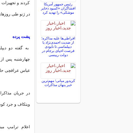
کردند و تجهیزات 
رئیس جمهور آمریکا
افشاگران «کمبود ذخایر
موشکی» را تهدید کرد
در ژنو طی روزهای 
پشت پرده
افراطی‌ها علیه مذاکره؛
از ضدیت احمدی‌نژاد با
دیپلماسی تا نابودی
به گفته دو دیپل
فرصت احیای برجام در
دولت رییسی
چهارشنبه پس از 
عباس عراقچی حا
کریدور میانی؛ مهم‌ترین
خبر پنهان مذاکرات
در جریان مذاکرات
ویتکاف و جرد کوش
اعلام ترامپ مبن