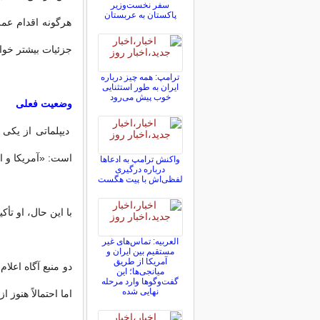
سفر نخست‌وزیر
پاکستان به عربستان
هرگونه اقدام عمل
جزئیات بیشتر خواه
ترامپ: همه چیز درباره
ایران به طور استثنایی
خوب پیش می‌رود
وضعیت فعلی
دیپلماتی از یکی 
است: «آمریکا و ای
واکنش ترامپ به ادعاها
درباره درگیری
لفظی‌اش با پیت هگست
با این حال، او تأکی
العربیه: تماس‌های غیر
مستقیم بین ایران و
آمریکا از طریق
دو منبع آگاه اعلا
میانجی‌ها؛ این
گفت‌و‌گو‌ها وارد مرحله
نهایی شده
اما احتمالاً هنوز 