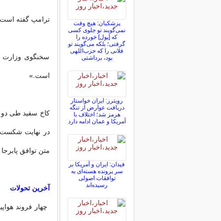
ترامپ گفته است ا
پزشکیان: هیچ وقت
نمی‌گویند تو جلوی کسی
که [پول] خورده را
گرفتی؛ بلکه می‌گویند تو
فلانی را که حزب‌اللهی
سخنگوی وزارت ام
بود، برداشتی
است.»
رویترز: ایران خواستار
دریافت عوارض از تنگه
کاخ سفید طی دو م
هرمز شد؛ اختلاف با
آمریکا و عمان ادامه دارد
در نهایت شکست خو
متن توافق پابرجا 
فیدان: ایران و آمریکا بر
سر پرونده هسته‌ای به
توافقات اصولی
رسیده‌اند
آخرین تحولات