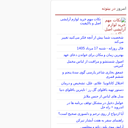
امروز
در بیتوته
نکات مهم خرید لوازم آرایشی
اصل و باکیفیت
شخصیت شما بیش از آنچه فکر می‌کنید تغییر
می‌کند
فال روزانه - شنبه 17 مرداد 1405
بهترین زمان و مکان برای خواندن دعای عهد
اصول شستشو و مراقبت از لباس مخمل
کبریتی
عمعق بخاری شاعر پارسی گوی سدهٔ پنجم و
ششم قمری
اختلال کاتاتونیا: علائم، علل، تشخیص و درمان
دستور تهیه باقلوای گل رز ؛ تاپترین باقلوای دنیا
مدل های لباس از جنس ملانژ
عوامل دخیل در مشکل توقف برنامه ها در
اندروید + راه حل
آیا ازدواج از روی ترحم و دلسوزی صحیح است؟
راهنمای سفر به هفت آبشار تیرکن
آرایش موی بلند زنانه و مجلسی