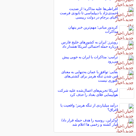
افراطی‌ها علیه مذاکره؛ از ضدیت
احمدی‌نژاد با دیپلماسی تا نابودی فرصت
احیای برجام در دولت رییسی
کریدور میانی؛ مهم‌ترین خبر پنهان
مذاکرات
رویترز: ایران به کشورهای خلیج فارس
درباره حمله احتمالی آمریکا هشدار داد
ترامپ: مذاکرات با ایران به خوبی پیش
می‌رود
بقایی: توافق با عمان به‌تنهایی به معنای
امن شدن تنگه هرمز برای کشتی‌های
عبوری نیست
آمریکا تحریم‌های اعمال‌شده علیه شرکت
هواپیمایی فلای بغداد را حذف کرد
درآمد میلیاردی از تنگه هرمز؛ واقعیت یا
اغراق؟
اوکراین، روسیه را هدف حمله قرار داد/
آمار کشته و زخمی ها اعلام شد