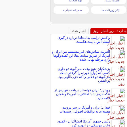
قیمت تبلت
نهج البلاغه
تیتر روزنامه ها
صحیفه سجادیه
جذاب تـــرین اخبار : روز
اخبار هفته
واکنش ترامپ به ادعاها درباره درگیری
لفظی‌اش با پیت هگست
العربیه: تماس‌های غیر مستقیم بین ایران و
آمریکا از طریق میانجی‌ها؛ این گفت‌و‌گو‌ها
وارد مرحله نهایی شده
پزشکیان: هیچ وقت نمی‌گویند تو جلوی
کسی که [پول] خورده را گرفتی؛ بلکه
می‌گویند تو فلانی را که حزب‌اللهی بود،
برداشتی
رویترز: ایران خواستار دریافت عوارض از
تنگه هرمز شد؛ اختلاف با آمریکا و عمان
ادامه دارد
فیدان: ایران و آمریکا بر سر پرونده
هسته‌ای به توافقات اصولی رسیده‌اند
رئیس جمهور آمریکا افشاگران «کمبود
ذخایر موشکی» را تهدید کرد