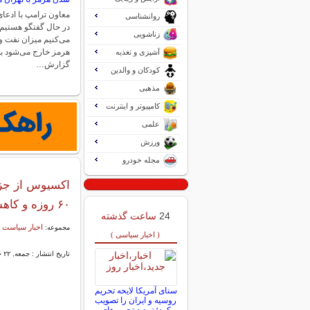
معاون ترامپ با ادعای ا
روانشناسی
در حال گفتگو هستیم 
زناشویی
می‌کنیم میزان نفت و 
هرمز خارج می‌شود به 
آشپزی و تغذیه
گزارش…
کودکان و والدین
مذهبی
کامپیوتر و اینترنت
علمی
ورزش
مجله خودرو
اکسیوس از جزئی
۶۰ روزه و کاهش تحریم‌ها
24
ساعت گذشته
اخبار سیاست 
مجموعه:
( اخبار سیاسی )
تاریخ انتشار : جمعه, ۲۲ خرداد ۱۴۰۵ ۰۸:۴۰
سنای آمریکا لایحه تحریم
روسیه و ایران را تصویب