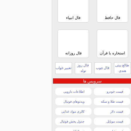
فال حافظ
فال انبیاء
استخاره با قرآن
فال روزانه
طالع بینی
فال روز
فال چوب
تعبیر خواب
هندی
تولد
سرویس ها
قیمت خودرو
اطلاعات دارویی
قیمت طلا و سکه
ویدئوهای فوتبال
قیمت دلار
کالری مواد غذایی
قیمت موبایل
جدول پخش فوتبال