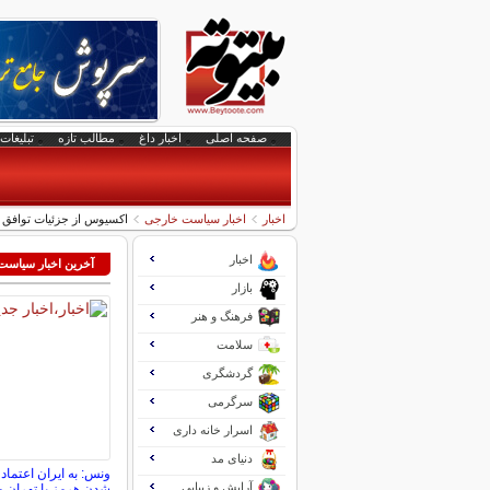
صفحه اصلی
اخبار داغ
مطالب تازه
تبلیغات 
اخبار
اخبار سیاست خارجی
اکسیوس از جزئیات توافق قریب‌الوقو
اخبار
آخرین اخبار سیاس
بازار
فرهنگ و هنر
سلامت
گردشگری
سرگرمی
اسرار خانه داری
دنیای مد
ونس: به ایران اعتماد 
آرایش و زیبایی
شدن هرمز با تهران م