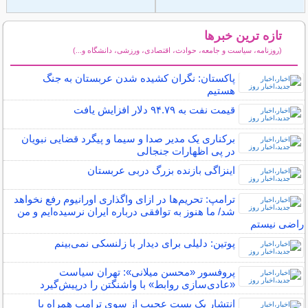
تازه ترین خبرها
(روزنامه، سیاست و جامعه، حوادث، اقتصادی، ورزشی، دانشگاه و...)
سایر خبرهای داغ
پاکستان: نگران کشیده شدن عربستان به جنگ
هستیم
قیمت نفت به ۹۴.۷۹ دلار افزایش یافت
برکناری یک مدیر صدا و سیما و پیگرد قضایی نبویان
در پی اظهارات جنجالی
اینزاگی بازنده بزرگ دربی عربستان
ترامپ: تحریم‌ها در ازای واگذاری اورانیوم رفع نخواهد
شد/ ما هنوز به توافقی درباره ایران نرسیده‌ایم و من
راضی نیستم
پوتین: دلیلی برای دیدار با زلنسکی نمی‌بینم
پروفسور «محسن میلانی»: تهران سیاست
«عادی‌سازی روابط» با واشنگتن را درپیش‌گیرد
انتشار یک پست عجیب از سوی ترامپ همراه با