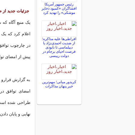
رئیس جمهور آمریکا
افشاگران «کمبود ذخایر
جزئیات جدید از طرح اختصاص 
موشکی» را تهدید کرد
یک منبع آگاه که م
افراطی‌ها علیه مذاکره؛
از ضدیت احمدی‌نژاد با
در چارچوب توافق 
دیپلماسی تا نابودی
فرصت احیای برجام در
دولت رییسی
پیش از امضای توا
به گزارش فرارو به
کریدور میانی؛ مهم‌ترین
خبر پنهان مذاکرات
امضای توافق در
طراحی شده است ک
نهایی و پایان داد