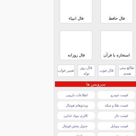
فال حافظ
فال انبیاء
استخاره با قرآن
فال روزانه
طالع بینی
فال روز
فال چوب
تعبیر خواب
هندی
تولد
سرویس ها
قیمت خودرو
اطلاعات دارویی
قیمت طلا و سکه
ویدئوهای فوتبال
قیمت دلار
کالری مواد غذایی
قیمت موبایل
جدول پخش فوتبال