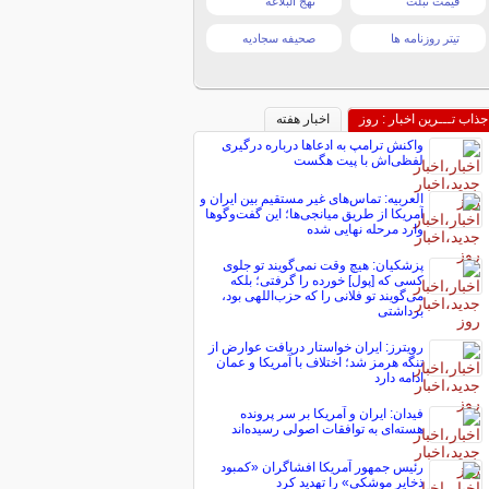
قیمت تبلت
نهج البلاغه
تیتر روزنامه ها
صحیفه سجادیه
جذاب تـــرین اخبار : روز
اخبار هفته
واکنش ترامپ به ادعاها درباره درگیری
لفظی‌اش با پیت هگست
العربیه: تماس‌های غیر مستقیم بین ایران و
آمریکا از طریق میانجی‌ها؛ این گفت‌و‌گو‌ها
وارد مرحله نهایی شده
پزشکیان: هیچ وقت نمی‌گویند تو جلوی
کسی که [پول] خورده را گرفتی؛ بلکه
می‌گویند تو فلانی را که حزب‌اللهی بود،
برداشتی
رویترز: ایران خواستار دریافت عوارض از
تنگه هرمز شد؛ اختلاف با آمریکا و عمان
ادامه دارد
فیدان: ایران و آمریکا بر سر پرونده
هسته‌ای به توافقات اصولی رسیده‌اند
رئیس جمهور آمریکا افشاگران «کمبود
ذخایر موشکی» را تهدید کرد