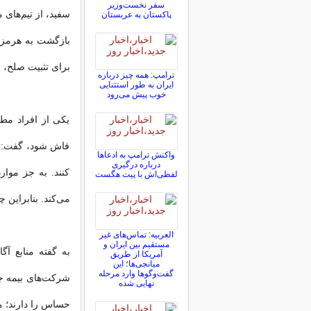
سفر نخست‌وزیر
سفید، از تیم‌های
پاکستان به عربستان
بازگشت به هرمز ا
برای تثبیت صلح، 
ترامپ: همه چیز درباره
ایران به طور استثنایی
خوب پیش می‌رود
یکی از افراد مطل
فاش شود، گفت: «
واکنش ترامپ به ادعاها
درباره درگیری
کنند. به جز موار
لفظی‌اش با پیت هگست
می‌کند. بنابراین 
العربیه: تماس‌های غیر
مستقیم بین ایران و
به گفته منابع آگ
آمریکا از طریق
میانجی‌ها؛ این
گفت‌و‌گو‌ها وارد مرحله
شرکت‌های بیمه جه
نهایی شده
حساس را دارند؛ 