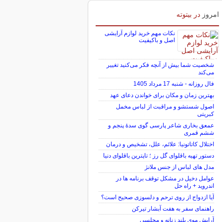
امروز
در بیتوته
نکات مهم خرید لوازم آرایشی
اصل و باکیفیت
شخصیت شما بیش از آنچه فکر می‌کنید تغییر
می‌کند
فال روزانه - شنبه 17 مرداد 1405
بهترین زمان و مکان برای خواندن دعای عهد
اصول شستشو و مراقبت از لباس مخمل
کبریتی
عمعق بخاری شاعر پارسی گوی سدهٔ پنجم و
ششم قمری
اختلال کاتاتونیا: علائم، علل، تشخیص و درمان
دستور تهیه باقلوای گل رز ؛ تاپترین باقلوای دنیا
مدل های لباس از جنس ملانژ
عوامل دخیل در مشکل توقف برنامه ها در
اندروید + راه حل
آیا ازدواج از روی ترحم و دلسوزی صحیح است؟
راهنمای سفر به هفت آبشار تیرکن
آرایش موی بلند زنانه و مجلسی