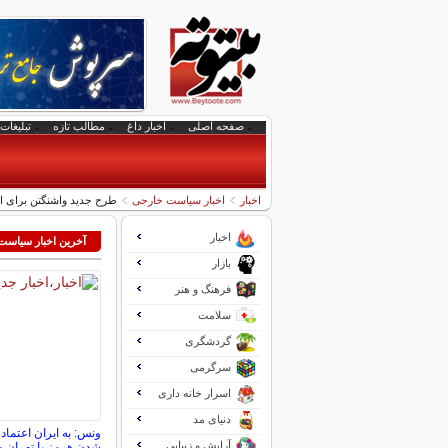
صفحه اصلی
اخبار داغ
مطالب تازه
تبلیغات 
اخبار
اخبار سیاست خارجی
طرح جدید واشنگتن برای اخذ هزینه 
اخبار
آخرین اخبار سیاس
بازار
فرهنگ و هنر
سلامت
گردشگری
سرگرمی
اسرار خانه داری
دنیای مد
ونس: به ایران اعتماد 
آرایش و زیبایی
شدن هرمز با تهران م