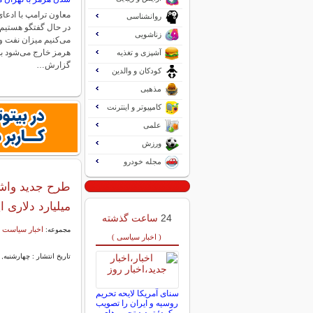
معاون ترامپ با ادعای ا
روانشناسی
در حال گفتگو هستیم 
زناشویی
می‌کنیم میزان نفت و 
هرمز خارج می‌شود به 
آشپزی و تغذیه
گزارش…
کودکان و والدین
مذهبی
کامپیوتر و اینترنت
علمی
ورزش
مجله خودرو
میلیارد دلاری ا
24
ساعت گذشته
اخبار سیاست 
مجموعه:
( اخبار سیاسی )
تاریخ انتشار : چهارشنبه, ۲۷ خرداد ۱۴۰۵ ۱۴:۴۹
سنای آمریکا لایحه تحریم
روسیه و ایران را تصویب