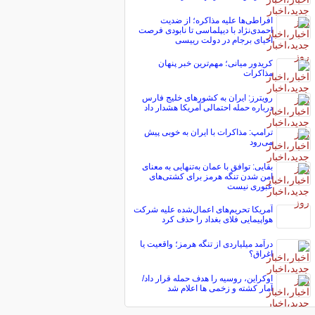
افراطی‌ها علیه مذاکره؛ از ضدیت
احمدی‌نژاد با دیپلماسی تا نابودی فرصت
احیای برجام در دولت رییسی
کریدور میانی؛ مهم‌ترین خبر پنهان
مذاکرات
رویترز: ایران به کشورهای خلیج فارس
درباره حمله احتمالی آمریکا هشدار داد
ترامپ: مذاکرات با ایران به خوبی پیش
می‌رود
بقایی: توافق با عمان به‌تنهایی به معنای
امن شدن تنگه هرمز برای کشتی‌های
عبوری نیست
آمریکا تحریم‌های اعمال‌شده علیه شرکت
هواپیمایی فلای بغداد را حذف کرد
درآمد میلیاردی از تنگه هرمز؛ واقعیت یا
اغراق؟
اوکراین، روسیه را هدف حمله قرار داد/
آمار کشته و زخمی ها اعلام شد