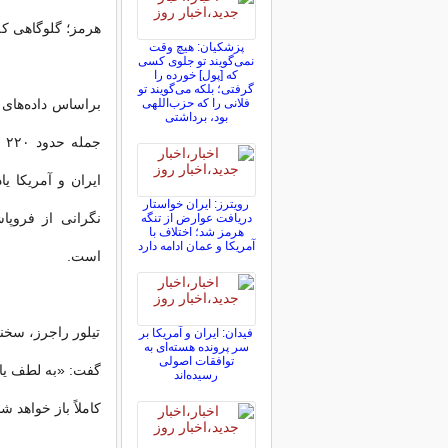
هرمز؛ گلوگاهی که
پزشکیان: هیچ وقت
نمی‌گویند تو جلوی کسی
که [پول] خورده را
گرفتی؛ بلکه می‌گویند تو
فلانی را که حزب‌اللهی
بود، برداشتی
جم
ایران و آمریکا ی
رویترز: ایران خواستار
نگرانی از فروپا
دریافت عوارض از تنگه
هرمز شد؛ اختلاف با
آمریکا و عمان ادامه دارد
است.
تیلور راجرز، سخن
فیدان: ایران و آمریکا بر
سر پرونده هسته‌ای به
توافقات اصولی
گفت: «به لطف یا
رسیده‌اند
کاملاً باز خواهد ش