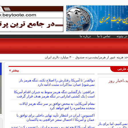
در بیتوته
تماس با ما
درباره ما
عبور از هرمز/پشت‌پرده صندوق ۳۰۰ میلیارد دلاری ایران
ت خارجی
بیشتر »
ذوالقدر: تا آمریکا رفتارش را اصلاح نکند، تنگه هرمز باز
نمی‌شود| عمان: مذاکرات مثبت ادامه دارد
عراقچی: بازگشایی تنگه هرمز منوط به جبران اقدام آمریکا
است | یک کشتی اماراتی در تنگه هرمز هدف قرار گرفت
مقام آمریکایی: به محض توافق بر سر تنگه هرمز ایالات
متحده محاصره را لغو خواهد کرد
اکسیوس: ایران در انتظار تأیید نهایی داخلی برای توافق با
عمان و آمریکا / احتمال سفر عراقچی به پاکستان
نمی‌کنیم، اما برای باز
سنای آمریکا لایحه تحریم روسیه و ایران را تصویب کرد؛ تمدید
ذاکره می‌کنیم