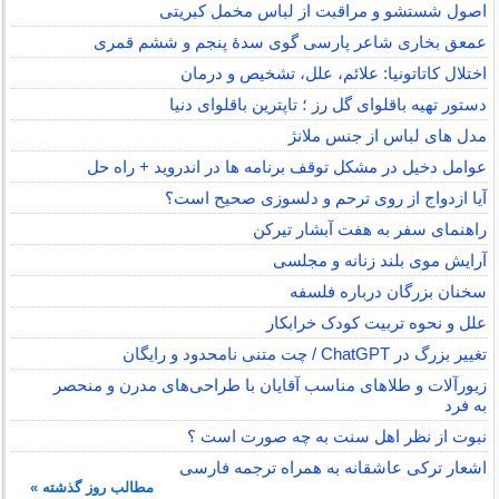
اصول شستشو و مراقبت از لباس مخمل کبریتی
عمعق بخاری شاعر پارسی گوی سدهٔ پنجم و ششم قمری
اختلال کاتاتونیا: علائم، علل، تشخیص و درمان
دستور تهیه باقلوای گل رز ؛ تاپترین باقلوای دنیا
مدل های لباس از جنس ملانژ
عوامل دخیل در مشکل توقف برنامه ها در اندروید + راه حل
آیا ازدواج از روی ترحم و دلسوزی صحیح است؟
راهنمای سفر به هفت آبشار تیرکن
آرایش موی بلند زنانه و مجلسی
سخنان بزرگان درباره فلسفه
علل و نحوه تربیت کودک خرابکار
تغییر بزرگ در ChatGPT / چت متنی نامحدود و رایگان
زیورآلات و طلاهای مناسب آقایان با طراحی‌های مدرن و منحصر
به فرد
نبوت از نظر اهل سنت به چه صورت است ؟
اشعار ترکی عاشقانه به همراه ترجمه فارسی
مطالب روز گذشته »