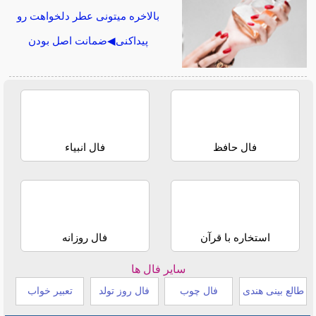
بالاخره میتونی عطر دلخواهت رو
پیداکنی◀ضمانت اصل بودن
فال حافظ
فال انبیاء
استخاره با قرآن
فال روزانه
سایر فال ها
طالع بینی هندی
فال چوب
فال روز تولد
تعبیر خواب