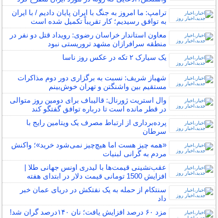
ترامپ: ما امروز به جنگ با ایران پایان دادیم / با ایران
به توافق رسیدیم؛ کار تقریباً تکمیل شده است
معاون استاندار خراسان رضوی: رویداد قتل دو نفر در
منطقه سرافرازان مشهد تروریستی نبود
یک سیارک ۲ تکه در عکس روز ناسا
شهباز شریف: نسبت به برگزاری دور دوم مذاکرات
مستقیم بین واشنگتن و تهران خوش‌بینم
وال استریت ژورنال: قالیباف برای دومین روز متوالی
در قطر مانده است تا درباره توافق گفتگو کند
پرده‌برداری از ارتباط مصرف یک ویتامین رایج با
سرطان
«همه چیز هست اما هیچ‌چیز نمی‌شود خرید»؛ واکنش
مردم به گرانی لبنیات
عقب‌نشینی قیمت‌ها با لیدری اونس جهانی طلا |
افزایش 1500 تومانی قیمت دلار در ابتدای هفته
سنتکام از حمله به یک نفتکش در دریای عمان خبر
داد
مزد ۶۰ درصد افزایش یافت؛ نان ۱۴۰درصد گران‌ شد!