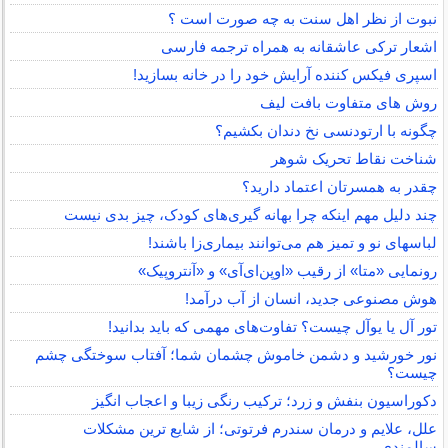
نبوت از نظر اهل سنت به چه صورت است ؟
اشعار ترکی عاشقانه به همراه ترجمه فارسی
اسپری فیکس کننده آرایش خود را در خانه بسازید!
روش های متفاوت بافت لیف
چگونه با ارتودنسی نخ دندان بکشیم؟
شناخت نقاط تحریک شوهر
چقدر به همسرتان اعتماد دارید؟
چند دلیل مهم اینکه چرا بهانه گیری‌های کودک، چیز بدی نیست
لباس‎های نو و تمیز هم می‌توانند بیماری‌زا باشند!
رونمایی «متا» از رقیب «اوپن‌ای‌آی» و «آنتروپیک»
هوش مصنوعی جدید، انسان از آب درآمد!
تور آل یا یوآل چیست؟ تفاوت‌های مهمی که باید بدانید!
نور خورشید و دشمن خاموش چشمان شما؛ آفتاب سوختگی چشم
چیست؟
دکوراسیون بنفش و زرد؛ ترکیب رنگی زیبا و اعجاب انگیز
علل، علایم و درمان سندرم فرتوتی؛ از شایع ترین مشکلات
سالمندی