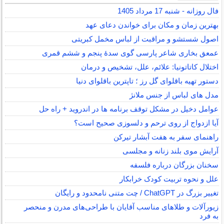
فال روزانه - شنبه 17 مرداد 1405
بهترین زمان و مکان برای خواندن دعای عهد
اصول شستشو و مراقبت از لباس مخمل کبریتی
عمعق بخاری شاعر پارسی گوی سدهٔ پنجم و ششم قمری
اختلال کاتاتونیا: علائم، علل، تشخیص و درمان
دستور تهیه باقلوای گل رز ؛ تاپترین باقلوای دنیا
مدل های لباس از جنس ملانژ
عوامل دخیل در مشکل توقف برنامه ها در اندروید + راه حل
آیا ازدواج از روی ترحم و دلسوزی صحیح است؟
راهنمای سفر به هفت آبشار تیرکن
آرایش موی بلند زنانه و مجلسی
سخنان بزرگان درباره فلسفه
علل و نحوه تربیت کودک خرابکار
تغییر بزرگ در ChatGPT / چت متنی نامحدود و رایگان
زیورآلات و طلاهای مناسب آقایان با طراحی‌های مدرن و منحصر
به فرد