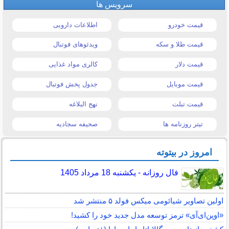
سرویس ها
قیمت خودرو
اطلاعات دارویی
قیمت طلا و سکه
ویدئوهای فوتبال
قیمت دلار
کالری مواد غذایی
قیمت موبایل
جدول پخش فوتبال
قیمت تبلت
نهج البلاغه
تیتر روزنامه ها
صحیفه سجادیه
امروز در بیتوته
فال روزانه - یکشنبه 18 مرداد 1405
اولین تصاویر شیائومی میکس فولد ۵ منتشر شد
«اوپن‌ای‌آی» ترمز توسعه مدل جدید خود را کشید!