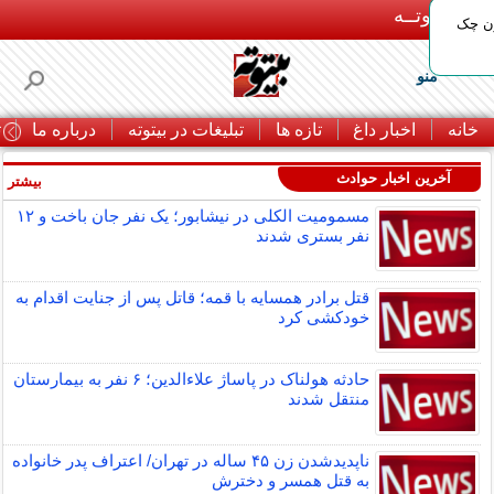
بـیتوتــه
ون چک
منو
خانه
اخبار داغ
تازه ها
تبلیغات در بیتوته
درباره ما
ت
آخرین اخبار حوادث
بیشتر »
مسمومیت الکلی در نیشابور؛ یک نفر جان باخت و ۱۲
نفر بستری شدند
قتل برادر همسایه با قمه؛ قاتل پس از جنایت اقدام به
خودکشی کرد
حادثه هولناک در پاساژ علاءالدین؛ ۶ نفر به بیمارستان
منتقل شدند
ناپدیدشدن زن ۴۵ ساله در تهران/ اعتراف پدر خانواده
به قتل همسر و دخترش