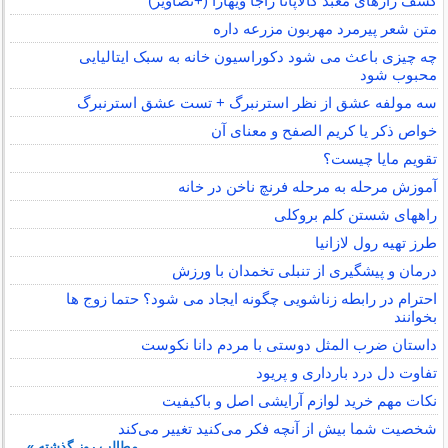
کشف رازهای معبد گالاپاتا راجا ویهارا (+تصاویر)
متن شعر پیرمرد مهربون مزرعه داره
چه چیزی باعث می شود دکوراسیون خانه به سبک ایتالیایی
محبوب شود
سه مولفه عشق از نظر استرنبرگ + تست عشق استرنبرگ
خواص ذکر یا کریم الصفح و معنای آن
تقویم مایا چیست؟
آموزش مرحله به مرحله فرنچ ناخن در خانه
راههای شستن کلم بروکلی
طرز تهیه رول لازانیا
درمان و پیشگیری از تنبلی تخمدان با ورزش
احترام در رابطه زناشویی چگونه ایجاد می شود؟ حتما زوج ها
بخوانند
داستان ضرب المثل دوستی با مردم دانا نكوست
تفاوت دل درد بارداری و پریود
نکات مهم خرید لوازم آرایشی اصل و باکیفیت
شخصیت شما بیش از آنچه فکر می‌کنید تغییر می‌کند
مطالب روز گذشته »