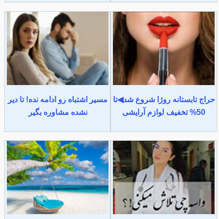
حراج تابستانه روژا شروع شد◀تا
مسیر اشتباه رو ادامه نده! تا دیر
50% تخفیف لوازم آرایشی
نشده مشاوره بگیر