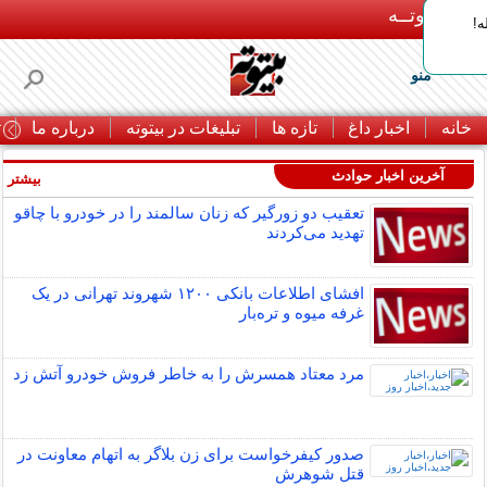
بـیتوتــه
ه!
منو
خانه
اخبار داغ
تازه ها
تبلیغات در بیتوته
درباره ما
ت
آخرین اخبار حوادث
بیشتر »
تعقیب دو زورگیر که زنان سالمند را در خودرو با چاقو
تهدید می‌کردند
افشای اطلاعات بانکی ۱۲۰۰ شهروند تهرانی در یک
غرفه میوه و تره‌بار
مرد معتاد همسرش را به خاطر فروش خودرو آتش زد
صدور کیفرخواست برای زن بلاگر به اتهام معاونت در
قتل شوهرش