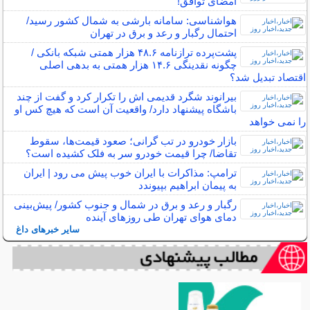
امضای توافق!
هواشناسی: سامانه بارشی به شمال کشور رسید/
احتمال رگبار و رعد و برق در تهران
پشت‌پرده ترازنامه ۴۸.۶ هزار همتی شبکه بانکی /
چگونه نقدینگی ۱۴.۶ هزار همتی به بدهی اصلی
اقتصاد تبدیل شد؟
بیرانوند شگرد قدیمی اش را تکرار کرد و گفت از چند
باشگاه پیشنهاد دارد/ واقعیت آن است که هیچ کس او
را نمی خواهد
بازار خودرو در تب گرانی؛ صعود قیمت‌ها، سقوط
تقاضا/ چرا قیمت خودرو سر به فلک کشیده است؟
ترامپ: مذاکرات با ایران خوب پیش می رود | ایران
به پیمان ابراهیم بپیوندد
رگبار و رعد و برق در شمال و جنوب کشور/ پیش‌بینی
دمای هوای تهران طی روزهای آینده
سایر خبرهای داغ