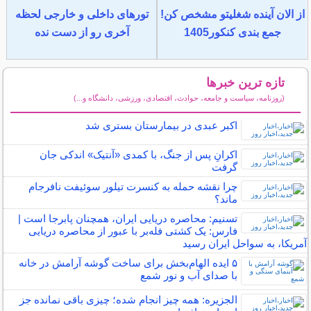
از الان آینده شغلیتو مشخص کن!
تورهای داخلی و خارجی لحظه
جمع بندی کنکور1405
آخری رو از دست نده
تازه ترین خبرها
(روزنامه، سیاست و جامعه، حوادث، اقتصادی، ورزشی، دانشگاه و...)
سایر خبرهای داغ
اکبر عبدی در بیمارستان بستری شد
اکرانِ پس از جنگ، با کمدی‌ «آنتیک» اندکی جان
گرفت
چرا نقشه حمله به کنسرت تیلور سوئیفت نافرجام
ماند؟
تسنیم: محاصره دریایی ایران، همچنان پابرجا است |
فارس: یک کشتی فله‌بر با عبور از محاصره دریایی
آمریکا، به سواحل ایران رسید
۵ ایده الهام‌بخش برای ساخت گوشه آرامش در خانه
با صدای آب و نور شمع
الجزیره: همه چیز انجام شده؛ چیزی باقی نمانده جز