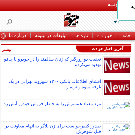
بـیتوتــه
ها
منو
خانه
اخبار داغ
تازه ها
تبلیغات در بیتوته
درباره ما
ت
آخرین اخبار حوادث
بیشتر »
تعقیب دو زورگیر که زنان سالمند را در خودرو با چاقو
تهدید می‌کردند
افشای اطلاعات بانکی ۱۲۰۰ شهروند تهرانی در یک
غرفه میوه و تره‌بار
مرد معتاد همسرش را به خاطر فروش خودرو آتش زد
صدور کیفرخواست برای زن بلاگر به اتهام معاونت در
قتل شوهرش