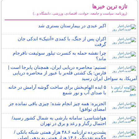
تازه ترین خبرها
(روزنامه، سیاست و جامعه، حوادث، اقتصادی، ورزشی، دانشگاه و...)
سایر خبرهای داغ
اکبر عبدی در بیمارستان بستری شد
اکرانِ پس از جنگ، با کمدی‌ «آنتیک» اندکی جان
گرفت
چرا نقشه حمله به کنسرت تیلور سوئیفت نافرجام
ماند؟
تسنیم: محاصره دریایی ایران، همچنان پابرجا است |
فارس: یک کشتی فله‌بر با عبور از محاصره دریایی
آمریکا، به سواحل ایران رسید
۵ ایده الهام‌بخش برای ساخت گوشه آرامش در خانه
با صدای آب و نور شمع
الجزیره: همه چیز انجام شده؛ چیزی باقی نمانده جز
امضای توافق!
هواشناسی: سامانه بارشی به شمال کشور رسید/
احتمال رگبار و رعد و برق در تهران
پشت‌پرده ترازنامه ۴۸.۶ هزار همتی شبکه بانکی /
چگونه نقدینگی ۱۴.۶ هزار همتی به بدهی اصلی