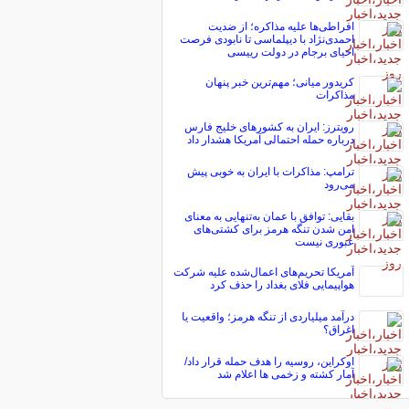
افراطی‌ها علیه مذاکره؛ از ضدیت
احمدی‌نژاد با دیپلماسی تا نابودی فرصت
احیای برجام در دولت رییسی
کریدور میانی؛ مهم‌ترین خبر پنهان
مذاکرات
رویترز: ایران به کشورهای خلیج فارس
درباره حمله احتمالی آمریکا هشدار داد
ترامپ: مذاکرات با ایران به خوبی پیش
می‌رود
بقایی: توافق با عمان به‌تنهایی به معنای
امن شدن تنگه هرمز برای کشتی‌های
عبوری نیست
آمریکا تحریم‌های اعمال‌شده علیه شرکت
هواپیمایی فلای بغداد را حذف کرد
درآمد میلیاردی از تنگه هرمز؛ واقعیت یا
اغراق؟
اوکراین، روسیه را هدف حمله قرار داد/
آمار کشته و زخمی ها اعلام شد