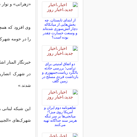
«زهرانی» و نوار غ
از ابتدای تابستان، چه
بخش‌هایی از میانکاله
وی افزود که همچن
دچار آتش‌سوزی شده‌اند
و وسعت خسارت چقدر
بوده است؟
را در حومه شهرک 
خبرنگار المنار اش
دو اتفاق امنیتی برای
ترامپ؛ بررسی حادثه
بالگرد ریاست‌جمهوری و
در شهرک انصاری
بازداشت فردی مسلح در
زمین گلف
شدند.»
تفاهم‌نامه دوم ایران و
این شبکه لبنانی
آمریکا روی میز؟؛
میانجی‌ها بر سر تنگه
شهرک‌های «الجبین
هرمز سند جداگانه تهیه
می‌کنند