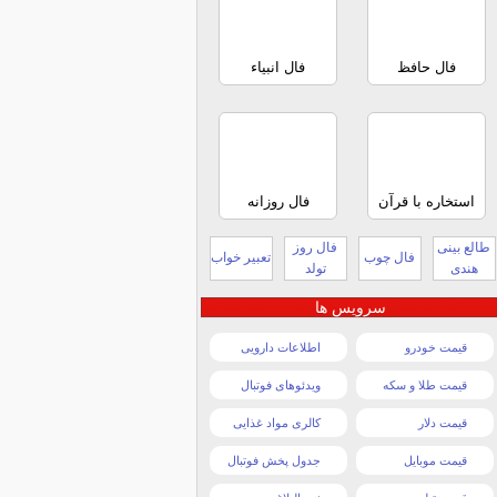
فال حافظ
فال انبیاء
استخاره با قرآن
فال روزانه
طالع بینی
فال روز
فال چوب
تعبیر خواب
هندی
تولد
سرویس ها
قیمت خودرو
اطلاعات دارویی
قیمت طلا و سکه
ویدئوهای فوتبال
قیمت دلار
کالری مواد غذایی
قیمت موبایل
جدول پخش فوتبال