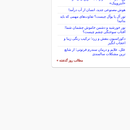
«آنتروپیک»
هوش مصنوعی جدید، انسان از آب درآمد!
تور آل یا یوآل چیست؟ تفاوت‌های مهمی که باید
بدانید!
نور خورشید و دشمن خاموش چشمان شما؛
آفتاب سوختگی چشم چیست؟
دکوراسیون بنفش و زرد؛ ترکیب رنگی زیبا و
اعجاب انگیز
علل، علایم و درمان سندرم فرتوتی؛ از شایع
ترین مشکلات سالمندی
مطالب روز گذشته »