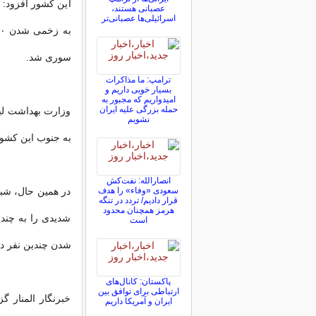
این کشور افزود: 
عصبانی هستند،
اسرائیلی‌ها عصبانی‌تر
سوری شد.
ترامپ: ما مذاکرات
بسیار خوبی داریم و
امیدواریم که مجبور به
حمله بزرگی علیه ایران
وزارت بهداشت لبن
نشویم
به جنوب این کشور، ۴ نفر به شهادت رس
انصارالله: نفت‌کش
سعودی «وفاء» را هدف
در همین حال، شبک
قرار دادیم/ تردد در تنگه
هرمز همچنان محدود
شدیدی را به چندی
است
شدن چندین نفر دیگر از 
پاکستان: کانال‌های
ارتباطی برای توافق بین
خبرنگار المنار 
ایران و آمریکا داریم