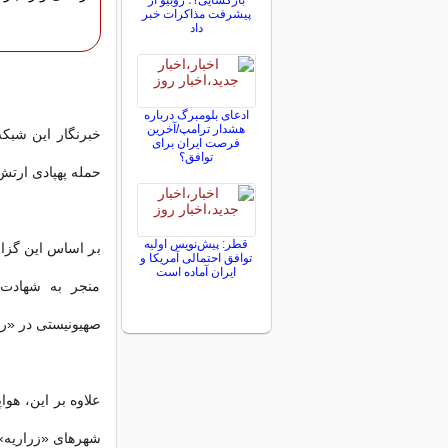
بازگشایی؟؛ روبیو از
پیشرفت مذاکرات خبر
داد
ادعای بلومبرگ درباره
هشدار ترامپ/آخرین
خبرنگار این شبکه
فرصت ایران برای
توافق؟
حمله پهپادی ارتش
قطر: پیش‌نویس اولیه
بر اساس این گزار
توافق احتمالی آمریکا و
ایران آماده است
منجر به شهادت
صهیونیستی در «رو
علاوه بر این، هو
شهرهای «زراریه»