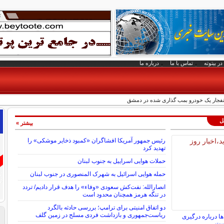
در بیتوته
تماس با ما
درباره ما
 انفجار یک خودرو بمب گذاری شده در دمشق
لل
بیشتر »
رئیس جمهور آمریکا افشاگران «کمبود ذخایر موشکی» را
تهدید کرد
حملات هوایی اسراییل به جنوب لبنان
حمله هوایی اسرائیل به شهرک المنصوری در جنوب لبنان
انصارالله: نفت‌کش سعودی «وفاء» را هدف قرار دادیم/ تردد
در تنگه هرمز همچنان محدود است
دو اتفاق امنیتی برای ترامپ؛ بررسی حادثه بالگرد
ریاست‌جمهوری و بازداشت فردی مسلح در زمین گلف
ا درباره درگیری
ست