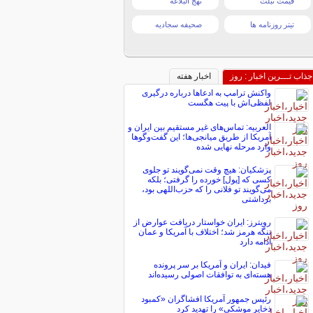
قیمت تبلت
نهج البلاغه
تیتر روزنامه ها
صحیفه سجادیه
جذاب تـــرین اخبار : روز
اخبار هفته
واکنش ترامپ به ادعاها درباره درگیری
لفظی‌اش با پیت هگست
العربیه: تماس‌های غیر مستقیم بین ایران و
آمریکا از طریق میانجی‌ها؛ این گفت‌و‌گو‌ها
وارد مرحله نهایی شده
پزشکیان: هیچ وقت نمی‌گویند تو جلوی
کسی که [پول] خورده را گرفتی؛ بلکه
می‌گویند تو فلانی را که حزب‌اللهی بود،
برداشتی
رویترز: ایران خواستار دریافت عوارض از
تنگه هرمز شد؛ اختلاف با آمریکا و عمان
ادامه دارد
فیدان: ایران و آمریکا بر سر پرونده
هسته‌ای به توافقات اصولی رسیده‌اند
رئیس جمهور آمریکا افشاگران «کمبود
ذخایر موشکی» را تهدید کرد