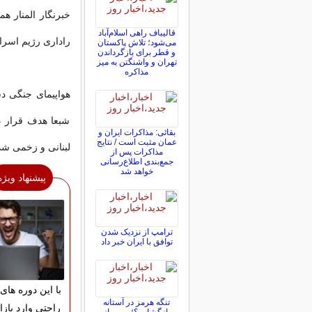
خبرنگار المنار 
قالیباف راهی اسلام‌آباد
راداری رژیم اسرا
می‌شود؛ تلاش پاکستان
و قطر برای بازگرداندن
تهران و واشنگتن به میز
مذاکره
هواپیمای جنگی د
شبعا هدف قرار دا
بقائی: مذاکرات ایران و
عمان مثبت است / نتایج
لبنانی و زخمی شدن ۲ کودک
مذاکرات پس از
جمع‌بندی اطلاع‌رسانی
خواهد شد
پیشنهاد ویژه
ترامپ از نزدیک شدن
توافق با ایران خبر داد
با این دوره های 
تنگه هرمز در آستانه
راحتی وارد بازا