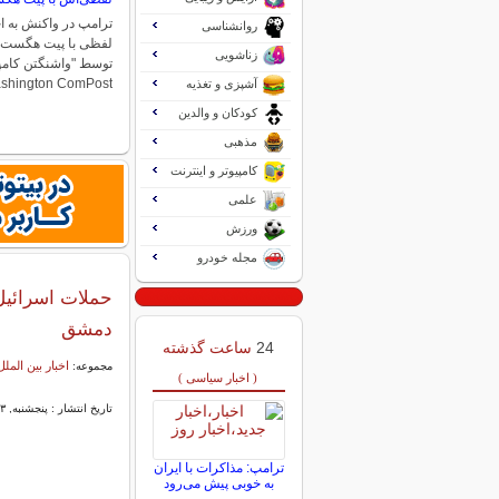
ترامپ در واکنش به ا
روانشناسی
لفظی با پیت هگست م
زناشویی
Washington ComPost)، یکی از بد
آشپزی و تغذیه
کودکان و والدین
مذهبی
کامپیوتر و اینترنت
علمی
ورزش
مجله خودرو
حملات اسرائیل
دمشق
24
ساعت گذشته
اخبار بین الملل
مجموعه:
( اخبار سیاسی )
تاریخ انتشار : پنجشنبه, ۱۳ شهریور ۱۴۰۴ ۰۸:۲۶
ترامپ: مذاکرات با ایران
به خوبی پیش می‌رود