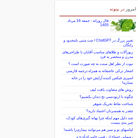
امروز
در بیتوته
فال روزانه - جمعه 16 مرداد
1405
تغییر بزرگ در ChatGPT / چت متنی نامحدود و
رایگان
زیورآلات و طلاهای مناسب آقایان با طراحی‌های
مدرن و منحصر به فرد
نبوت از نظر اهل سنت به چه صورت است ؟
اشعار ترکی عاشقانه به همراه ترجمه فارسی
اسپری فیکس کننده آرایش خود را در خانه
بسازید!
روش های متفاوت بافت لیف
چگونه با ارتودنسی نخ دندان بکشیم؟
شناخت نقاط تحریک شوهر
چقدر به همسرتان اعتماد دارید؟
چند دلیل مهم اینکه چرا بهانه گیری‌های کودک،
چیز بدی نیست
لباس‎های نو و تمیز هم می‌توانند بیماری‌زا باشند!
رونمایی «متا» از رقیب «اوپن‌ای‌آی» و