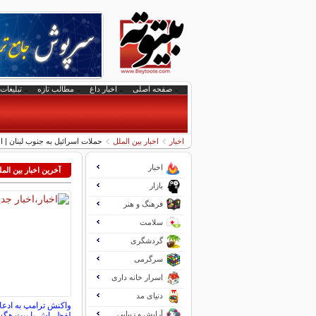
صفحه اصلی
اخبار داغ
مطالب تازه
تبلیغات 
اخبار
اخبار بین الملل
حملات اسرائیل به جنوب لبنان |
اخبار
آخرین اخبار بین الم
بازار
فرهنگ و هنر
سلامت
گردشگری
سرگرمی
اسرار خانه داری
دنیای مد
واکنش ترامپ به ادعاه
آرایش و زیبایی
لفظی‌اش با پیت هگ