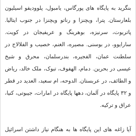
بنگرید به پایگاه های پورگاس، یامبول، پلوودیفو اسیلیون
بلعارستان. پترا، ویچنزا و رناتو ویچنزا در جنوب ایتالیا.
پاتریوت، سرنیزه، بوهرینگ و عریفیجان در کویت.
سارایوو، در بوسنی. مصیره، الغنم، خصیب و الفلالاج در
سلطنت عمان، الفجیره، بندرسلمان، محرق و شیخ
عیسی در بحرین. دمام، الهفوف، تبوک، ملک خالد، ریاض
و الطائف، در عربستان. الدوحه، ام سعید، العدید در قطر
و ۳۲ پایگاه در آلمان، دهها پایگاه در امارات، جیبوتی،‌ کنیا،
عراق و ترکیه.
آیا زاغه های این پایگاه ها به هنگام نیاز داشتن اسرائیل