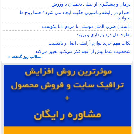
درمان و پیشگیری از تنبلی تخمدان با ورزش
احترام در رابطه زناشویی چگونه ایجاد می شود؟ حتما زوج ها
بخوانند
داستان ضرب المثل دوستی با مردم دانا نكوست
تفاوت دل درد بارداری و پریود
نکات مهم خرید لوازم آرایشی اصل و باکیفیت
شخصیت شما بیش از آنچه فکر می‌کنید تغییر می‌کند
مطالب روز گذشته »