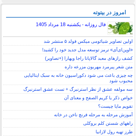
امروز در بیتوته
فال روزانه - یکشنبه 18 مرداد 1405
اولین تصاویر شیائومی میکس فولد ۵ منتشر شد
«اوپن‌ای‌آی» ترمز توسعه مدل جدید خود را کشید!
کشف رازهای معبد گالاپاتا راجا ویهارا (+تصاویر)
متن شعر پیرمرد مهربون مزرعه داره
چه چیزی باعث می شود دکوراسیون خانه به سبک ایتالیایی
محبوب شود
سه مولفه عشق از نظر استرنبرگ + تست عشق استرنبرگ
خواص ذکر یا کریم الصفح و معنای آن
تقویم مایا چیست؟
آموزش مرحله به مرحله فرنچ ناخن در خانه
راههای شستن کلم بروکلی
طرز تهیه رول لازانیا