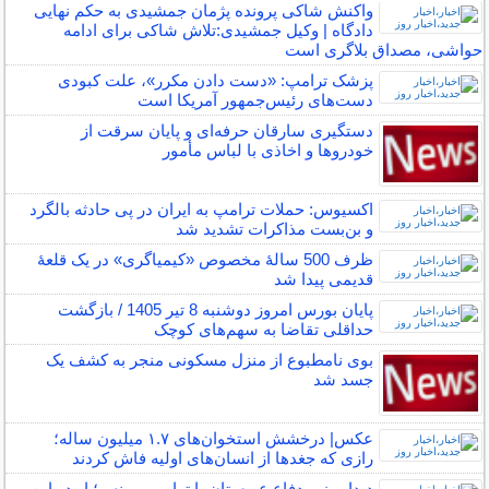
واکنش شاکی پرونده پژمان جمشیدی به حکم نهایی
دادگاه | وکیل جمشیدی:تلاش شاکی برای ادامه
حواشی، مصداق بلاگری است
پزشک ترامپ: «دست دادن مکرر»، علت کبودی
دست‌های رئیس‌جمهور آمریکا است
دستگیری سارقان حرفه‌ای و پایان سرقت از
خودروها و اخاذی با لباس مأمور
اکسیوس: حملات ترامپ به ایران در پی حادثه بالگرد
و بن‌بست مذاکرات تشدید شد
ظرف 500 سالۀ مخصوص «کیمیاگری» در یک قلعۀ
قدیمی پیدا شد
پایان بورس امروز دوشنبه 8 تیر 1405 / بازگشت
حداقلی تقاضا به سهم‌های کوچک
بوی نامطبوع از منزل مسکونی منجر به کشف یک
جسد شد
عکس| درخشش استخوان‌های ۱.۷ میلیون ساله؛
رازی که جغدها از انسان‌های اولیه فاش کردند
دیدار وزیر دفاع عربستان با ترامپ و ونس؛ او در این