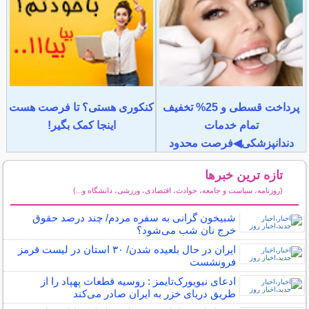
پرداخت قسطی و 25% تخفیف
کنکوری هستی؟ تا فرصت هست
تمام خدمات
اینجا کمک بگیر!
دندانپزشکی◀فرصت محدود
تازه ترین خبرها
(روزنامه، سیاست و جامعه، حوادث، اقتصادی، ورزشی، دانشگاه و...)
سایر خبرهای داغ
شبیخون گرانی به سفره مردم/ چند درصد حقوق
خرج نان شب می‌شود؟
ایران در حال بلعیده شدن/ ۳۰ استان در لیست قرمز
فرونشست
ادعای نیویورک‌تایمز : روسیه قطعات پهپاد را از
طریق دریای خزر به ایران صادر می‌کند