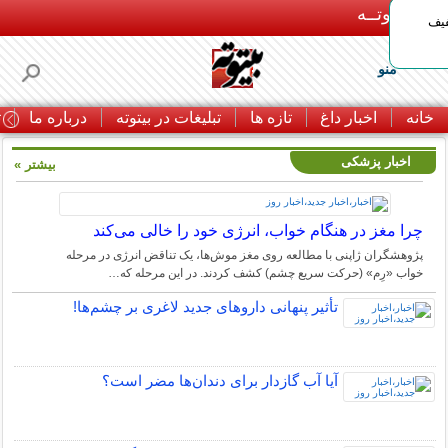
بـیتوتــه
د◀تا 50% تخفیف
منو
خانه
اخبار داغ
تازه ها
تبلیغات در بیتوته
درباره ما
ت
اخبار پزشکی
بیشتر »
چرا مغز در هنگام خواب، انرژی خود را خالی می‌کند
پژوهشگران ژاپنی با مطالعه روی مغز موش‌ها، یک تناقض انرژی در مرحله
خواب «رِم» (حرکت سریع چشم) کشف کردند. در این مرحله که…
تأثیر پنهانی داروهای جدید لاغری بر چشم‌ها!
آیا آب گازدار برای دندان‌ها مضر است؟