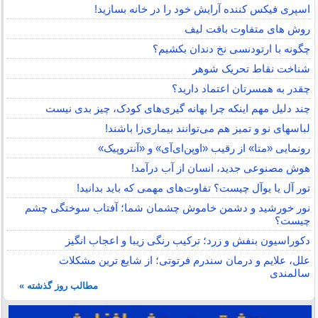
اسپری فیکس کننده آرایش خود را در خانه بسازید!
روش های متفاوت بافت لیف
چگونه با ارتودنسی نخ دندان بکشیم؟
شناخت نقاط تحریک شوهر
چقدر به همسرتان اعتماد دارید؟
چند دلیل مهم اینکه چرا بهانه گیری‌های کودک، چیز بدی نیست
لباس‎های نو و تمیز هم می‌توانند بیماری‌زا باشند!
رونمایی «متا» از رقیب «اوپن‌ای‌آی» و «آنتروپیک»
هوش مصنوعی جدید، انسان از آب درآمد!
تور آل یا یوآل چیست؟ تفاوت‌های مهمی که باید بدانید!
نور خورشید و دشمن خاموش چشمان شما؛ آفتاب سوختگی چشم
چیست؟
دکوراسیون بنفش و زرد؛ ترکیب رنگی زیبا و اعجاب انگیز
علل، علایم و درمان سندرم فرتوتی؛ از شایع ترین مشکلات
سالمندی
مطالب روز گذشته »