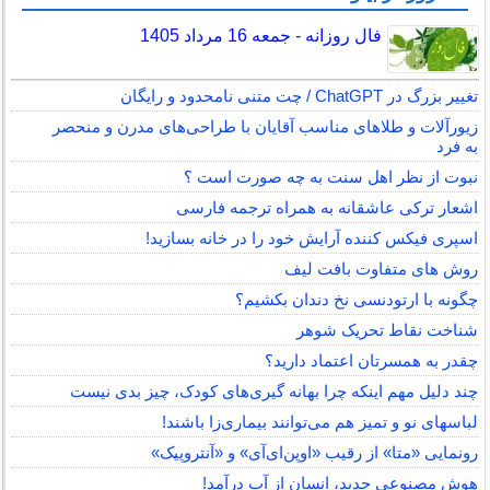
فال روزانه - جمعه 16 مرداد 1405
تغییر بزرگ در ChatGPT / چت متنی نامحدود و رایگان
زیورآلات و طلاهای مناسب آقایان با طراحی‌های مدرن و منحصر
به فرد
نبوت از نظر اهل سنت به چه صورت است ؟
اشعار ترکی عاشقانه به همراه ترجمه فارسی
اسپری فیکس کننده آرایش خود را در خانه بسازید!
روش های متفاوت بافت لیف
چگونه با ارتودنسی نخ دندان بکشیم؟
شناخت نقاط تحریک شوهر
چقدر به همسرتان اعتماد دارید؟
چند دلیل مهم اینکه چرا بهانه گیری‌های کودک، چیز بدی نیست
لباس‎های نو و تمیز هم می‌توانند بیماری‌زا باشند!
رونمایی «متا» از رقیب «اوپن‌ای‌آی» و «آنتروپیک»
هوش مصنوعی جدید، انسان از آب درآمد!