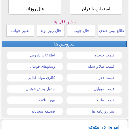
استخاره با قرآن
فال روزانه
سایر فال ها
طالع بینی هندی
فال چوب
فال روز تولد
تعبیر خواب
سرویس ها
قیمت خودرو
اطلاعات دارویی
قیمت طلا و سکه
ویدئوهای فوتبال
قیمت دلار
کالری مواد غذایی
قیمت موبایل
جدول پخش فوتبال
قیمت تبلت
نهج البلاغه
تیتر روزنامه ها
صحیفه سجادیه
امروز در بیتوته