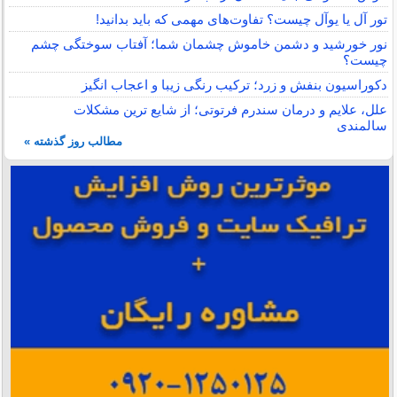
تور آل یا یوآل چیست؟ تفاوت‌های مهمی که باید بدانید!
نور خورشید و دشمن خاموش چشمان شما؛ آفتاب سوختگی چشم
چیست؟
دکوراسیون بنفش و زرد؛ ترکیب رنگی زیبا و اعجاب انگیز
علل، علایم و درمان سندرم فرتوتی؛ از شایع ترین مشکلات
سالمندی
مطالب روز گذشته »