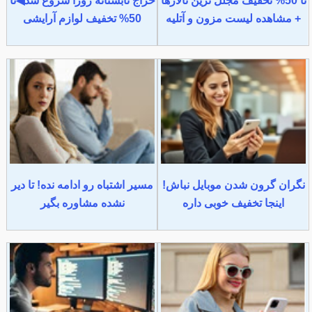
تا 50% تخفیف مجلل ترین تالارها
حراج تابستانه روژا شروع شد◀تا
+ مشاهده لیست مزون و آتلیه
50% تخفیف لوازم آرایشی
نگران گرون شدن موبایل نباش!
مسیر اشتباه رو ادامه نده! تا دیر
اینجا تخفیف خوبی داره
نشده مشاوره بگیر