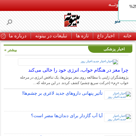
بـیتوتــه
ایمپلنت اقساطی با ضمانت مادام‌العمر+ 25%
منو
خانه
اخبار داغ
تازه ها
تبلیغات در بیتوته
درباره ما
ت
اخبار پزشکی
بیشتر »
چرا مغز در هنگام خواب، انرژی خود را خالی می‌کند
پژوهشگران ژاپنی با مطالعه روی مغز موش‌ها، یک تناقض انرژی در مرحله
خواب «رِم» (حرکت سریع چشم) کشف کردند. در این مرحله که…
تأثیر پنهانی داروهای جدید لاغری بر چشم‌ها!
آیا آب گازدار برای دندان‌ها مضر است؟