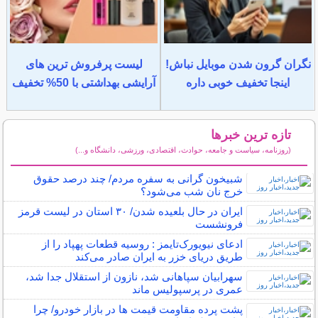
نگران گرون شدن موبایل نباش!
لیست پرفروش ترین های
اینجا تخفیف خوبی داره
آرایشی بهداشتی با 50% تخفیف
تازه ترین خبرها
(روزنامه، سیاست و جامعه، حوادث، اقتصادی، ورزشی، دانشگاه و...)
سایر خبرهای داغ
شبیخون گرانی به سفره مردم/ چند درصد حقوق
خرج نان شب می‌شود؟
ایران در حال بلعیده شدن/ ۳۰ استان در لیست قرمز
فرونشست
ادعای نیویورک‌تایمز : روسیه قطعات پهپاد را از
طریق دریای خزر به ایران صادر می‌کند
سهرابیان سپاهانی شد، نازون از استقلال جدا شد،
عمری در پرسپولیس ماند
پشت پرده مقاومت قیمت‌ ها در بازار خودرو/ چرا