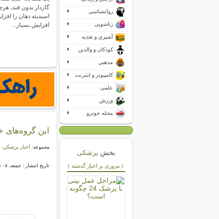
گازدار بدون قند، هر
روانشناسی
اسیدیته دهان را افزای
زناشویی
افزایش بسیار…
آشپزی و تغذیه
کودکان و والدین
مذهبی
کامپیوتر و اینترنت
علمی
ورزش
مجله خودرو
این گروه‌های 
اخبار پزشکی
مجموعه:
بخش
پزشکی
( مروری بر اخبار گذشته )
تاریخ انتشار : جمعه, ۰۸ خرداد ۱۴۰۵ ۱۱:۱۵