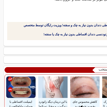
طی دندان بدون نیاز به چک و سفته! ویزیت رایگان توسط متخصص
منتخب
رک
کاهش محسوس جای
با این درمان دیگه زانودرد
ایمپلنت اقساطی با
پوستی زایمان فقط در 3
بخیه و زخم◀خرید
زندگیت رو مختل نمیکنه!
ضمانت مادام‌العمر+