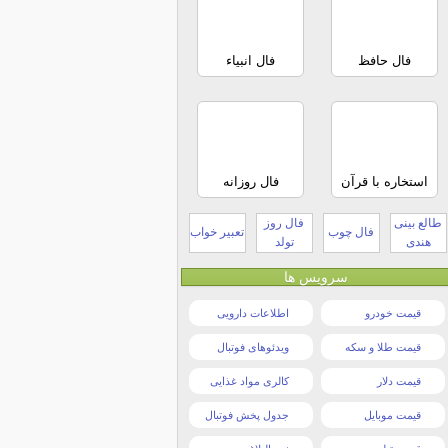
فال حافظ
فال انبیاء
استخاره با قرآن
فال روزانه
طالع بینی
فال روز
فال چوب
تعبیر خواب
هندی
تولد
سرویس ها
قیمت خودرو
اطلاعات دارویی
قیمت طلا و سکه
ویدئوهای فوتبال
قیمت دلار
کالری مواد غذایی
قیمت موبایل
جدول پخش فوتبال