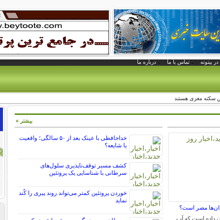
در بیتوته
تماس با ما
درباره ما
ض سکته مغزی هستند
بیشتر »
خداحافظی با عینک بعد از ۵۰ سالگی؛ واقعیت
یا شایعه؟
کشف مسیر توقف‌ناپذیری سلول‌های
سرطانی با شناسایی یک پروتئین
خوردن پروتئین کمتر می‌تواند روند پیری را کُند
نماید
ندان‌ها مضر است؟
ن داده است که آب