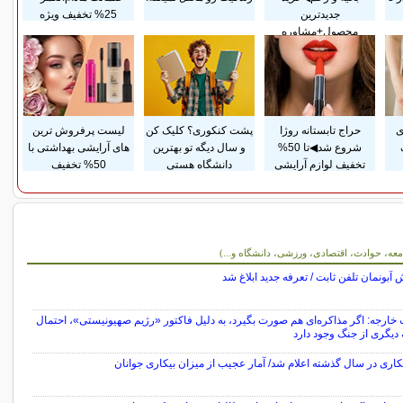
جدیدترین
25% تخفیف ویژه
محصول+مشاوره
ی
حراج تابستانه روژا
پشت کنکوری؟ کلیک کن
لیست پرفروش ترین
شروع شد◀تا 50%
و سال دیگه تو بهترین
های آرایشی بهداشتی با
تخفیف لوازم آرایشی
دانشگاه هستی
50% تخفیف
معه، حوادث، اقتصادی، ورزشی، دانشگاه و...)
 آبونمان تلفن ثابت / تعرفه جدید ابلاغ شد
خارجه: اگر مذاکره‌ای هم صورت بگیرد، به دلیل فاکتور «رژیم صهیونیستی»، احتمال
دیگری از جنگ وجود دارد
کاری در سال گذشته اعلام شد/ آمار عجیب از میزان بیکاری جوانان