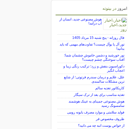
امروز
در بیتوته
هوش مصنوعی جدید، انسان از
آب درآمد!
فال روزانه - پنج شنبه 15 مرداد 1405
تور آل یا یوآل چیست؟ تفاوت‌های مهمی که باید
بدانید!
نور خورشید و دشمن خاموش چشمان شما؛
آفتاب سوختگی چشم چیست؟
دکوراسیون بنفش و زرد؛ ترکیب رنگی زیبا و
اعجاب انگیز
علل، علایم و درمان سندرم فرتوتی؛ از شایع
ترین مشکلات سالمندی
کاریکاتور تغذیه سالم
تغذیه مناسب برای بعد از ترک سیگار
هوش مصنوعی جمینای به عینک هوشمند
سامسونگ رسید
فواید سلامتی و موارد مصرف بابونه رومی
ظروف مخصوص فر
از خواص پوست انبه چه می دانید؟