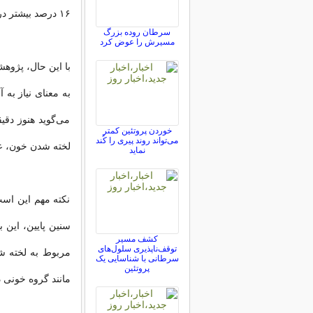
۱۶ درصد بیشتر در معرض سکته مغزی پیش از ۶۰ سالگی بودند.
سرطان روده بزرگ
مسیرش را عوض کرد
با این حال، پژوه
می‌گوید هنوز دقی
خوردن پروتئین کمتر
می‌تواند روند پیری را کُند
لخته شدن خون، عم
نماید
نکته مهم این است
سنین پایین، این ب
کشف مسیر
توقف‌ناپذیری سلول‌های
مربوط به لخته 
سرطانی با شناسایی یک
پروتئین
مانند گروه خونی د