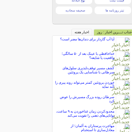
قیمت تبلت
نهج البلاغه
تیتر روزنامه ها
صحیفه سجادیه
جذاب تـــرین اخبار : روز
اخبار هفته
آیا آب گازدار برای دندان‌ها مضر است؟
خداحافظی با عینک بعد از ۵۰ سالگی؛
واقعیت یا شایعه؟
کشف مسیر توقف‌ناپذیری سلول‌های
سرطانی با شناسایی یک پروتئین
خوردن پروتئین کمتر می‌تواند روند پیری را
کُند نماید
سرطان روده بزرگ مسیرش را عوض
کرد
محدودکردن زمان غذاخوردن به ۹ ساعت،
توانایی‌های ذهنی را تقویت می‌کند
مهاجرت پرستاران به آلمان؛ از
معادل‌سازی تا استخدام