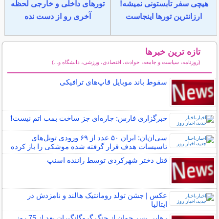
هیچی سفر تابستونی نمیشه!
تورهای داخلی و خارجی لحظه
ارزانترین تورها اینجاست
آخری رو از دست نده
تازه ترین خبرها
(روزنامه، سیاست و جامعه، حوادث، اقتصادی، ورزشی، دانشگاه و...)
سایر خبرهای داغ
سقوط باند موبایل قاپ‌های ترافیکی
خبرگزاری فارس: چاره‌ای جز ساخت بمب اتم نیست❗️
سی‌ان‌ان: ایران ۵۰ عدد از ۶۹ ورودی تونل‌های
تاسیسات هدف قرار گرفته شده موشکی را باز کرده
قتل دختر شهرکردی توسط راننده اسنپ
عکس | جشن تولد رومانتیک هالند و نامزدش در
ایتالیا
رهایی پسر جوان از چنگ گروگانگیران بعد از 75 روز