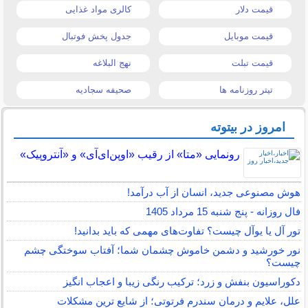
قیمت دلار
کالری مواد غذایی
قیمت موبایل
جدول پخش فوتبال
قیمت تبلت
نهج البلاغه
تیتر روزنامه ها
صحیفه سجادیه
امروز در بیتوته
رونمایی «متا» از رقیب «اوپن‌ای‌آی» و «آنتروپیک»
هوش مصنوعی جدید، انسان از آب درآمد!
فال روزانه - پنج شنبه 15 مرداد 1405
تور آل یا یوآل چیست؟ تفاوت‌های مهمی که باید بدانید!
نور خورشید و دشمن خاموش چشمان شما؛ آفتاب سوختگی چشم
چیست؟
دکوراسیون بنفش و زرد؛ ترکیب رنگی زیبا و اعجاب انگیز
علل، علایم و درمان سندرم فرتوتی؛ از شایع ترین مشکلات